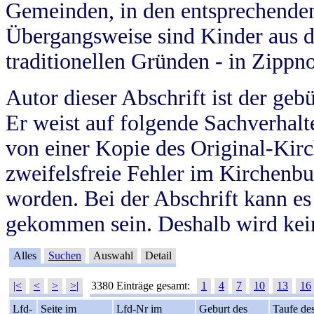
Gemeinden, in den entsprechende
Übergangsweise sind Kinder aus 
traditionellen Gründen - in Zippn
Autor dieser Abschrift ist der geb
Er weist auf folgende Sachverhalte
von einer Kopie des Original-Kirc
zweifelsfreie Fehler im Kirchenbuc
worden. Bei der Abschrift kann e
gekommen sein. Deshalb wird kein
Alles
Suchen
Auswahl
Detail
|<
<
>
>|
3380 Einträge gesamt:
1
4
7
10
13
16
Lfd-
Seite im
Lfd-Nr im
Geburt des
Taufe de