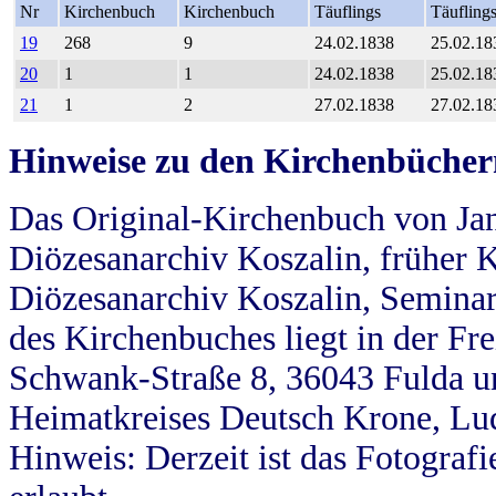
Nr
Kirchenbuch
Kirchenbuch
Täuflings
Täufling
19
268
9
24.02.1838
25.02.18
20
1
1
24.02.1838
25.02.18
21
1
2
27.02.1838
27.02.18
Hinweise zu den Kirchenbücher
Das Original-Kirchenbuch von Jan
Diözesanarchiv Koszalin, früher Kö
Diözesanarchiv Koszalin, Seminar
des Kirchenbuches liegt in der Fr
Schwank-Straße 8, 36043 Fulda u
Heimatkreises Deutsch Krone, Lu
Hinweis: Derzeit ist das Fotograf