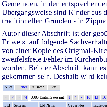
Gemeinden, in den entsprechende
Übergangsweise sind Kinder aus 
traditionellen Gründen - in Zippn
Autor dieser Abschrift ist der geb
Er weist auf folgende Sachverhalte
von einer Kopie des Original-Kirc
zweifelsfreie Fehler im Kirchenbuc
worden. Bei der Abschrift kann e
gekommen sein. Deshalb wird kein
Alles
Suchen
Auswahl
Detail
|<
<
>
>|
3380 Einträge gesamt:
1
4
7
10
13
16
Lfd-
Seite im
Lfd-Nr im
Geburt des
Taufe de