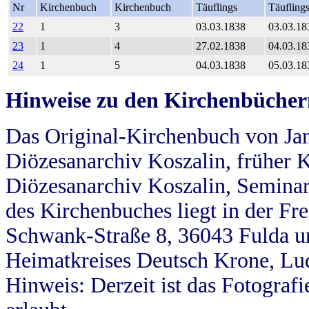
Nr
Kirchenbuch
Kirchenbuch
Täuflings
Täufling
22
1
3
03.03.1838
03.03.18
23
1
4
27.02.1838
04.03.18
24
1
5
04.03.1838
05.03.18
Hinweise zu den Kirchenbücher
Das Original-Kirchenbuch von Jan
Diözesanarchiv Koszalin, früher Kö
Diözesanarchiv Koszalin, Seminar
des Kirchenbuches liegt in der Fr
Schwank-Straße 8, 36043 Fulda u
Heimatkreises Deutsch Krone, Lu
Hinweis: Derzeit ist das Fotograf