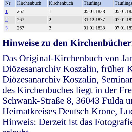
Nr
Kirchenbuch
Kirchenbuch
Täuflings
Täufling
1
267
1
05.01.1838
05.01.18
2
267
2
31.12.1837
07.01.18
3
267
3
01.01.1838
07.01.18
Hinweise zu den Kirchenbücher
Das Original-Kirchenbuch von Jan
Diözesanarchiv Koszalin, früher Kö
Diözesanarchiv Koszalin, Seminar
des Kirchenbuches liegt in der Fr
Schwank-Straße 8, 36043 Fulda u
Heimatkreises Deutsch Krone, Lu
Hinweis: Derzeit ist das Fotograf