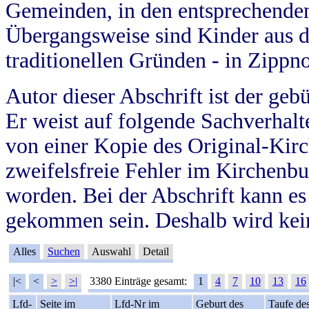
Gemeinden, in den entsprechende
Übergangsweise sind Kinder aus 
traditionellen Gründen - in Zippn
Autor dieser Abschrift ist der geb
Er weist auf folgende Sachverhalte
von einer Kopie des Original-Kirc
zweifelsfreie Fehler im Kirchenbuc
worden. Bei der Abschrift kann e
gekommen sein. Deshalb wird kein
Alles
Suchen
Auswahl
Detail
|<
<
>
>|
3380 Einträge gesamt:
1
4
7
10
13
16
Lfd-
Seite im
Lfd-Nr im
Geburt des
Taufe de