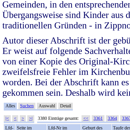
Gemeinden, in den entsprechende
Übergangsweise sind Kinder aus 
traditionellen Gründen - in Zippn
Autor dieser Abschrift ist der geb
Er weist auf folgende Sachverhalte
von einer Kopie des Original-Kirc
zweifelsfreie Fehler im Kirchenbuc
worden. Bei der Abschrift kann e
gekommen sein. Deshalb wird kein
Alles
Suchen
Auswahl
Detail
|<
<
>
>|
3380 Einträge gesamt:
<<
3361
3364
336
Lfd-
Seite im
Lfd-Nr im
Geburt des
Taufe de