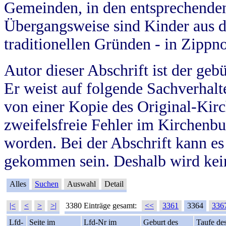
Gemeinden, in den entsprechende
Übergangsweise sind Kinder aus 
traditionellen Gründen - in Zippn
Autor dieser Abschrift ist der geb
Er weist auf folgende Sachverhalte
von einer Kopie des Original-Kirc
zweifelsfreie Fehler im Kirchenbuc
worden. Bei der Abschrift kann e
gekommen sein. Deshalb wird kein
Alles
Suchen
Auswahl
Detail
|<
<
>
>|
3380 Einträge gesamt:
<<
3361
3364
336
Lfd-
Seite im
Lfd-Nr im
Geburt des
Taufe de