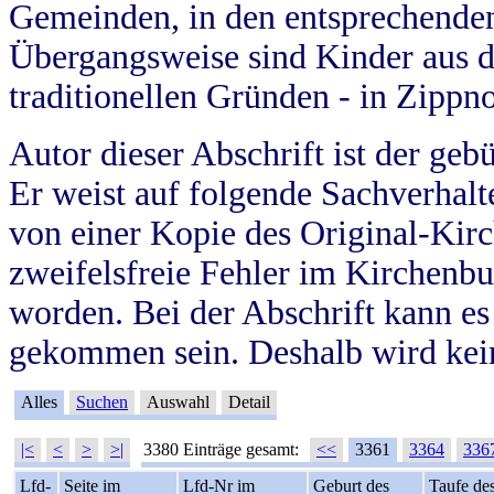
Gemeinden, in den entsprechende
Übergangsweise sind Kinder aus 
traditionellen Gründen - in Zippn
Autor dieser Abschrift ist der geb
Er weist auf folgende Sachverhalte
von einer Kopie des Original-Kirc
zweifelsfreie Fehler im Kirchenbuc
worden. Bei der Abschrift kann e
gekommen sein. Deshalb wird kein
Alles
Suchen
Auswahl
Detail
|<
<
>
>|
3380 Einträge gesamt:
<<
3361
3364
336
Lfd-
Seite im
Lfd-Nr im
Geburt des
Taufe de