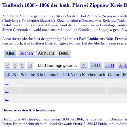
Taufbuch 1838 - 1866 der kath. Pfarrei Zippnow Kreis 
Zur Pfarrei Zippnow gehörten bis 1945 außer dem Dorf Zippnow (Sypnywo) noch d
(Dudylany), Freudenfier (Szwecja), Klawittersdorf (Glowaczewo), Rederitz (Nadarz
Stabitz und ein Lokalvikariat Rederitz mit der Tochterkirche in Doderlage wurd
diesen Gemeinden - wohl noch aus traditionellen Gründen - in Zippnow getauft 
Autor dieser Abschrift ist der gebürtige Rederitzer
Paul Lüdtke
aus Köln. Er weist
Kirchenbuch, sind in dieser Liste korrigiert worden. Bei der Abschrift kann es 
Alles
Suchen
Auswahl
Detail
|<
<
>
>|
3380 Einträge gesamt:
<<
3331
3334
333
Lfd-Nr
Seite im Kirchenbuch
Lfd-Nr im Kirchenbuch
Geburt des
...
...
...
Hinweise zu den Kirchenbüchern
Das Original-Kirchenbuch von Januar 1838 bis 1866, befindet sich im Diözesanarch
Freien Prälatur Schneidemühl, Josef-Schwank-Straße 8, 36043 Fulda und im Archi