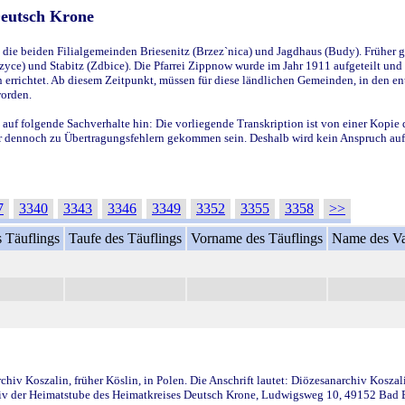
Deutsch Krone
ie beiden Filialgemeinden Briesenitz (Brzez`nica) und Jagdhaus (Budy). Früher g
yce) und Stabitz (Zdbice). Die Pfarrei Zippnow wurde im Jahr 1911 aufgeteilt und e
en errichtet. Ab diesem Zeitpunkt, müssen für diese ländlichen Gemeinden, in den
worden.
 auf folgende Sachverhalte hin: Die vorliegende Transkription ist von einer Kopie 
aber dennoch zu Übertragungsfehlern gekommen sein. Deshalb wird kein Anspruch auf 
7
3340
3343
3346
3349
3352
3355
3358
>>
 Täuflings
Taufe des Täuflings
Vorname des Täuflings
Name des Va
iv Koszalin, früher Köslin, in Polen. Die Anschrift lautet: Diözesanarchiv Koszal
v der Heimatstube des Heimatkreises Deutsch Krone, Ludwigsweg 10, 49152 Bad Ess