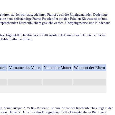
ehörten zu der weit ausgedehnten Pfarrei auch die Filialgemeinden Doderlage
ine neue selbständige Pfarrei Freudenfier mit den Filialen Klawittersdorf und
 entsprechenden Kirchenbüchern gesucht werden. Übergangsweise sind Kinder aus
des Original-Kirchenbuches erstellt worden. Erkannte zweifelsfreie Fehler im
Fehlerfreiheit erhoben.
ters
Vorname des Vaters
Name der Mutter
Wohnort der Eltern
in, Seminarryjna 2, 75-817 Koszalin. Je eine Kopie des Kirchenbuches liegt in der
en. Hinweis: Derzeit ist das Fotografieren in der Heimatstube in Bad Essen