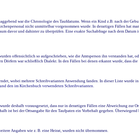
ggebend war die Chronologie des Taufdatums. Wenn ein Kind z.B. nach der Geburt 
rchenpersonal nicht unmittelbar vorgenommen wurde. In derartigen Fällen hat man d
raum davor und dahinter zu überprüfen. Eine exakte Suchabfrage nach dem Datum i
den offensichtlich so aufgeschrieben, wie die Amtsperson ihn verstanden hat, ode
n Dörfern war schließlich Dialekt. In den Fällen bei denen erkannt wurde, dass di
t, wobei mehrere Schreibvarianten Anwendung fanden. In dieser Liste wurde in de
n und den im Kirchenbuch verwendeten Schreibvarianten.
wurde deshalb vorausgesetzt, dass nur in derartigen Fällen eine Abweichung zur O
eshalb ist bei der Ortsangabe für den Taufpaten ein Vorbehalt gegeben. Überwiegen
weitere Angaben wie z. B. eine Heirat, wurden nicht übernommen.