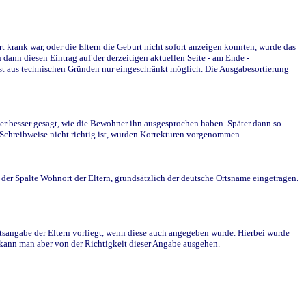
krank war, oder die Eltern die Geburt nicht sofort anzeigen konnten, wurde das
ann diesen Eintrag auf der derzeitigen aktuellen Seite - am Ende -
st aus technischen Gründen nur eingeschränkt möglich. Die Ausgabesortierung
r besser gesagt, wie die Bewohner ihn ausgesprochen haben. Später dann so
e Schreibweise nicht richtig ist, wurden Korrekturen vorgenommen.
r Spalte Wohnort der Eltern, grundsätzlich der deutsche Ortsname eingetragen.
rtsangabe der Eltern vorliegt, wenn diese auch angegeben wurde. Hierbei wurde
d kann man aber von der Richtigkeit dieser Angabe ausgehen.