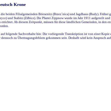
Deutsch Krone
ie beiden Filialgemeinden Briesenitz (Brzez`nica) und Jagdhaus (Budy). Früher g
yce) und Stabitz (Zdbice). Die Pfarrei Zippnow wurde im Jahr 1911 aufgeteilt und e
en errichtet. Ab diesem Zeitpunkt, müssen für diese ländlichen Gemeinden, in den
worden.
 auf folgende Sachverhalte hin: Die vorliegende Transkription ist von einer Kopie 
aber dennoch zu Übertragungsfehlern gekommen sein. Deshalb wird kein Anspruch auf 