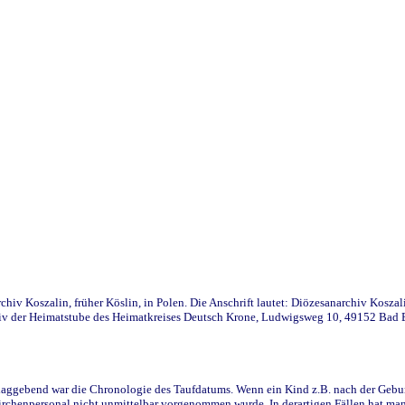
iv Koszalin, früher Köslin, in Polen. Die Anschrift lautet: Diözesanarchiv Koszal
v der Heimatstube des Heimatkreises Deutsch Krone, Ludwigsweg 10, 49152 Bad Ess
ggebend war die Chronologie des Taufdatums. Wenn ein Kind z.B. nach der Geburt 
rchenpersonal nicht unmittelbar vorgenommen wurde. In derartigen Fällen hat man d