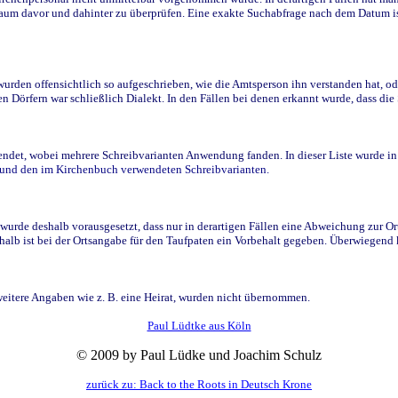
raum davor und dahinter zu überprüfen. Eine exakte Suchabfrage nach dem Datum i
den offensichtlich so aufgeschrieben, wie die Amtsperson ihn verstanden hat, ode
n Dörfern war schließlich Dialekt. In den Fällen bei denen erkannt wurde, dass di
t, wobei mehrere Schreibvarianten Anwendung fanden. In dieser Liste wurde in de
n und den im Kirchenbuch verwendeten Schreibvarianten.
wurde deshalb vorausgesetzt, dass nur in derartigen Fällen eine Abweichung zur O
eshalb ist bei der Ortsangabe für den Taufpaten ein Vorbehalt gegeben. Überwiegen
weitere Angaben wie z. B. eine Heirat, wurden nicht übernommen.
Paul Lüdtke aus Köln
© 2009 by Paul Lüdke und Joachim Schulz
zurück zu: Back to the Roots in Deutsch Krone