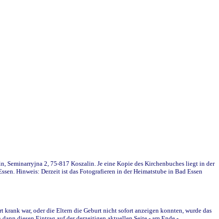
in, Seminarryjna 2, 75-817 Koszalin. Je eine Kopie des Kirchenbuches liegt in der
en. Hinweis: Derzeit ist das Fotografieren in der Heimatstube in Bad Essen
krank war, oder die Eltern die Geburt nicht sofort anzeigen konnten, wurde das
ann diesen Eintrag auf der derzeitigen aktuellen Seite - am Ende -