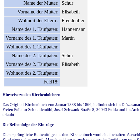
Name der Mutter:
Schur
Vorname der Mutter:
Elisabeth
Wohnort der Eltern :
Freudenfier
Name des 1. Taufpaten:
Hannemann
Vorname des 1. Taufpaten:
Martin
Wohnort des 1. Taufpaten:
Name des 2. Taufpaten:
Schur
Vorname des 2. Taufpaten:
Elisabeth
Wohnort des 2. Taufpaten:
Feld18:
Hinweise zu den Kirchenbüchern
Das Original-Kirchenbuch von Januar 1838 bis 1866, befindet sich im Diözesanarch
Freien Prälatur Schneidemühl, Josef-Schwank-Straße 8, 36043 Fulda und im Archi
erlaubt.
Die Reihenfolge der Einträge
Die ursprüngliche Reihenfolge aus dem Kirchenbuch wurde bei behalten. Ausschla
Kind eben später getauft. Manchmal kam es auch vor, dass der Taufeintrag vom Ki