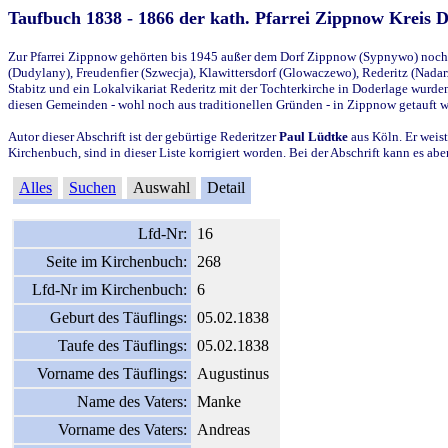
Taufbuch 1838 - 1866 der kath. Pfarrei Zippnow Kreis 
Zur Pfarrei Zippnow gehörten bis 1945 außer dem Dorf Zippnow (Sypnywo) noch d
(Dudylany), Freudenfier (Szwecja), Klawittersdorf (Glowaczewo), Rederitz (Nadarz
Stabitz und ein Lokalvikariat Rederitz mit der Tochterkirche in Doderlage wurd
diesen Gemeinden - wohl noch aus traditionellen Gründen - in Zippnow getauft 
Autor dieser Abschrift ist der gebürtige Rederitzer
Paul Lüdtke
aus Köln. Er weist
Kirchenbuch, sind in dieser Liste korrigiert worden. Bei der Abschrift kann es 
Alles
Suchen
Auswahl
Detail
Lfd-Nr:
16
Seite im Kirchenbuch:
268
Lfd-Nr im Kirchenbuch:
6
Geburt des Täuflings:
05.02.1838
Taufe des Täuflings:
05.02.1838
Vorname des Täuflings:
Augustinus
Name des Vaters:
Manke
Vorname des Vaters:
Andreas