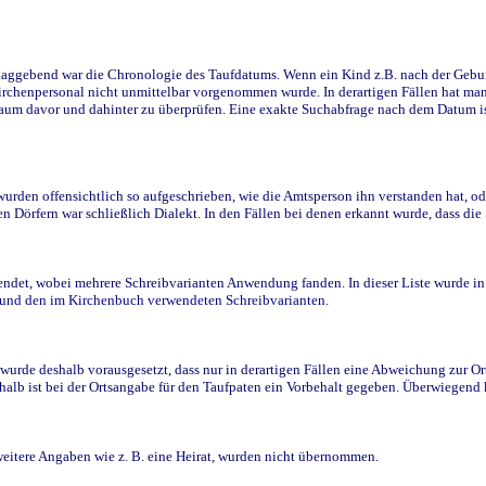
ggebend war die Chronologie des Taufdatums. Wenn ein Kind z.B. nach der Geburt 
rchenpersonal nicht unmittelbar vorgenommen wurde. In derartigen Fällen hat man d
raum davor und dahinter zu überprüfen. Eine exakte Suchabfrage nach dem Datum i
den offensichtlich so aufgeschrieben, wie die Amtsperson ihn verstanden hat, ode
n Dörfern war schließlich Dialekt. In den Fällen bei denen erkannt wurde, dass di
t, wobei mehrere Schreibvarianten Anwendung fanden. In dieser Liste wurde in de
n und den im Kirchenbuch verwendeten Schreibvarianten.
wurde deshalb vorausgesetzt, dass nur in derartigen Fällen eine Abweichung zur O
eshalb ist bei der Ortsangabe für den Taufpaten ein Vorbehalt gegeben. Überwiegen
weitere Angaben wie z. B. eine Heirat, wurden nicht übernommen.