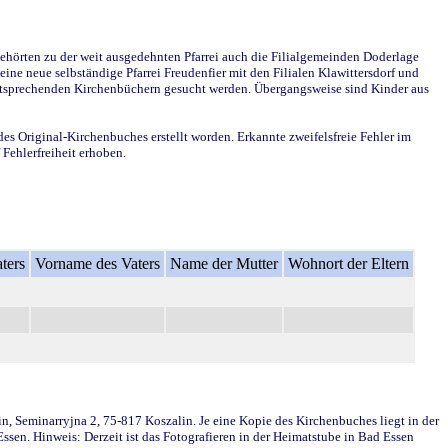
ehörten zu der weit ausgedehnten Pfarrei auch die Filialgemeinden Doderlage
ine neue selbständige Pfarrei Freudenfier mit den Filialen Klawittersdorf und
 entsprechenden Kirchenbüchern gesucht werden. Übergangsweise sind Kinder aus
des Original-Kirchenbuches erstellt worden. Erkannte zweifelsfreie Fehler im
Fehlerfreiheit erhoben.
ters
Vorname des Vaters
Name der Mutter
Wohnort der Eltern
in, Seminarryjna 2, 75-817 Koszalin. Je eine Kopie des Kirchenbuches liegt in der
en. Hinweis: Derzeit ist das Fotografieren in der Heimatstube in Bad Essen