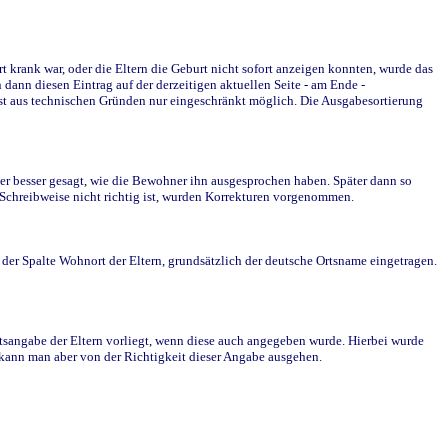
krank war, oder die Eltern die Geburt nicht sofort anzeigen konnten, wurde das
ann diesen Eintrag auf der derzeitigen aktuellen Seite - am Ende -
st aus technischen Gründen nur eingeschränkt möglich. Die Ausgabesortierung
r besser gesagt, wie die Bewohner ihn ausgesprochen haben. Später dann so
e Schreibweise nicht richtig ist, wurden Korrekturen vorgenommen.
r Spalte Wohnort der Eltern, grundsätzlich der deutsche Ortsname eingetragen.
rtsangabe der Eltern vorliegt, wenn diese auch angegeben wurde. Hierbei wurde
d kann man aber von der Richtigkeit dieser Angabe ausgehen.