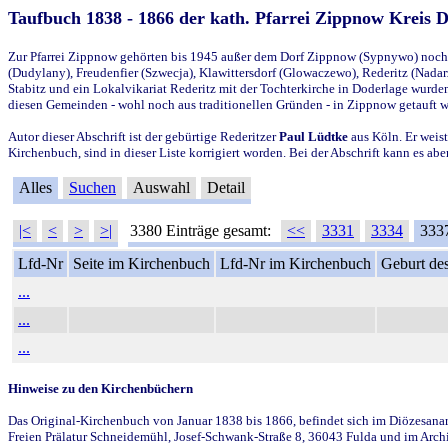
Taufbuch 1838 - 1866 der kath. Pfarrei Zippnow Kreis 
Zur Pfarrei Zippnow gehörten bis 1945 außer dem Dorf Zippnow (Sypnywo) noch d
(Dudylany), Freudenfier (Szwecja), Klawittersdorf (Glowaczewo), Rederitz (Nadarz
Stabitz und ein Lokalvikariat Rederitz mit der Tochterkirche in Doderlage wurd
diesen Gemeinden - wohl noch aus traditionellen Gründen - in Zippnow getauft 
Autor dieser Abschrift ist der gebürtige Rederitzer
Paul Lüdtke
aus Köln. Er weist
Kirchenbuch, sind in dieser Liste korrigiert worden. Bei der Abschrift kann es 
Alles
Suchen
Auswahl
Detail
|<
<
>
>|
3380 Einträge gesamt:
<<
3331
3334
333
Lfd-Nr
Seite im Kirchenbuch
Lfd-Nr im Kirchenbuch
Geburt des
...
...
...
Hinweise zu den Kirchenbüchern
Das Original-Kirchenbuch von Januar 1838 bis 1866, befindet sich im Diözesanarch
Freien Prälatur Schneidemühl, Josef-Schwank-Straße 8, 36043 Fulda und im Archi