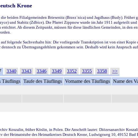
Deutsch Krone
ie beiden Filialgemeinden Briesenitz (Brzez`nica) und Jagdhaus (Budy). Früher g
yce) und Stabitz (Zdbice). Die Pfarrei Zippnow wurde im Jahr 1911 aufgeteilt und e
en errichtet. Ab diesem Zeitpunkt, müssen für diese ländlichen Gemeinden, in den
worden.
 auf folgende Sachverhalte hin: Die vorliegende Transkription ist von einer Kopie 
aber dennoch zu Übertragungsfehlern gekommen sein. Deshalb wird kein Anspruch auf 
7
3340
3343
3346
3349
3352
3355
3358
>>
 Täuflings
Taufe des Täuflings
Vorname des Täuflings
Name des Va
iv Koszalin, früher Köslin, in Polen. Die Anschrift lautet: Diözesanarchiv Koszal
v der Heimatstube des Heimatkreises Deutsch Krone, Ludwigsweg 10, 49152 Bad Ess