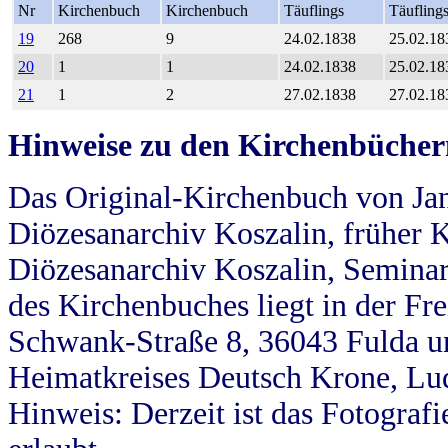
Nr
Kirchenbuch
Kirchenbuch
Täuflings
Täufling
19
268
9
24.02.1838
25.02.18
20
1
1
24.02.1838
25.02.18
21
1
2
27.02.1838
27.02.18
Hinweise zu den Kirchenbücher
Das Original-Kirchenbuch von Jan
Diözesanarchiv Koszalin, früher Kö
Diözesanarchiv Koszalin, Seminar
des Kirchenbuches liegt in der Fr
Schwank-Straße 8, 36043 Fulda u
Heimatkreises Deutsch Krone, Lu
Hinweis: Derzeit ist das Fotograf