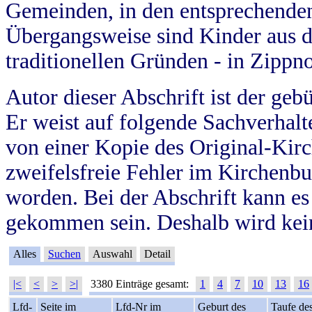
Gemeinden, in den entsprechende
Übergangsweise sind Kinder aus 
traditionellen Gründen - in Zippn
Autor dieser Abschrift ist der geb
Er weist auf folgende Sachverhalte
von einer Kopie des Original-Kirc
zweifelsfreie Fehler im Kirchenbuc
worden. Bei der Abschrift kann e
gekommen sein. Deshalb wird kein
Alles
Suchen
Auswahl
Detail
|<
<
>
>|
3380 Einträge gesamt:
1
4
7
10
13
16
Lfd-
Seite im
Lfd-Nr im
Geburt des
Taufe de