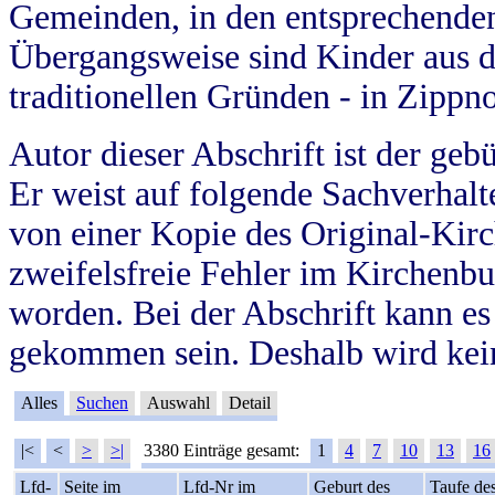
Gemeinden, in den entsprechende
Übergangsweise sind Kinder aus 
traditionellen Gründen - in Zippn
Autor dieser Abschrift ist der geb
Er weist auf folgende Sachverhalte
von einer Kopie des Original-Kirc
zweifelsfreie Fehler im Kirchenbuc
worden. Bei der Abschrift kann e
gekommen sein. Deshalb wird kein
Alles
Suchen
Auswahl
Detail
|<
<
>
>|
3380 Einträge gesamt:
1
4
7
10
13
16
Lfd-
Seite im
Lfd-Nr im
Geburt des
Taufe de