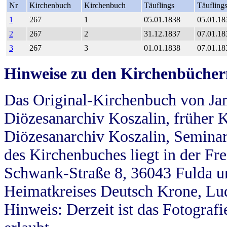
Nr
Kirchenbuch
Kirchenbuch
Täuflings
Täufling
1
267
1
05.01.1838
05.01.18
2
267
2
31.12.1837
07.01.18
3
267
3
01.01.1838
07.01.18
Hinweise zu den Kirchenbücher
Das Original-Kirchenbuch von Jan
Diözesanarchiv Koszalin, früher Kö
Diözesanarchiv Koszalin, Seminar
des Kirchenbuches liegt in der Fr
Schwank-Straße 8, 36043 Fulda u
Heimatkreises Deutsch Krone, Lu
Hinweis: Derzeit ist das Fotograf