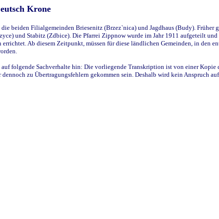
Deutsch Krone
ie beiden Filialgemeinden Briesenitz (Brzez`nica) und Jagdhaus (Budy). Früher g
yce) und Stabitz (Zdbice). Die Pfarrei Zippnow wurde im Jahr 1911 aufgeteilt und e
en errichtet. Ab diesem Zeitpunkt, müssen für diese ländlichen Gemeinden, in den
worden.
 auf folgende Sachverhalte hin: Die vorliegende Transkription ist von einer Kopie 
aber dennoch zu Übertragungsfehlern gekommen sein. Deshalb wird kein Anspruch auf 