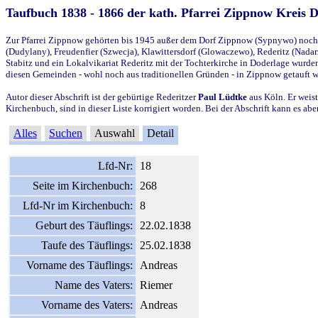
Taufbuch 1838 - 1866 der kath. Pfarrei Zippnow Kreis 
Zur Pfarrei Zippnow gehörten bis 1945 außer dem Dorf Zippnow (Sypnywo) noch d
(Dudylany), Freudenfier (Szwecja), Klawittersdorf (Glowaczewo), Rederitz (Nadarz
Stabitz und ein Lokalvikariat Rederitz mit der Tochterkirche in Doderlage wurd
diesen Gemeinden - wohl noch aus traditionellen Gründen - in Zippnow getauft 
Autor dieser Abschrift ist der gebürtige Rederitzer
Paul Lüdtke
aus Köln. Er weist
Kirchenbuch, sind in dieser Liste korrigiert worden. Bei der Abschrift kann es 
Alles
Suchen
Auswahl
Detail
Lfd-Nr:
18
Seite im Kirchenbuch:
268
Lfd-Nr im Kirchenbuch:
8
Geburt des Täuflings:
22.02.1838
Taufe des Täuflings:
25.02.1838
Vorname des Täuflings:
Andreas
Name des Vaters:
Riemer
Vorname des Vaters:
Andreas