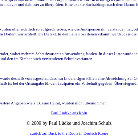
raum davor und dahinter zu überprüfen. Eine exakte Suchabfrage nach dem Datum i
den offensichtlich so aufgeschrieben, wie die Amtsperson ihn verstanden hat, ode
n Dörfern war schließlich Dialekt. In den Fällen bei denen erkannt wurde, dass di
t, wobei mehrere Schreibvarianten Anwendung fanden. In dieser Liste wurde in de
n und den im Kirchenbuch verwendeten Schreibvarianten.
wurde deshalb vorausgesetzt, dass nur in derartigen Fällen eine Abweichung zur O
eshalb ist bei der Ortsangabe für den Taufpaten ein Vorbehalt gegeben. Überwiegen
weitere Angaben wie z. B. eine Heirat, wurden nicht übernommen.
Paul Lüdtke aus Köln
© 2009 by Paul Lüdke und Joachim Schulz
zurück zu: Back to the Roots in Deutsch Krone