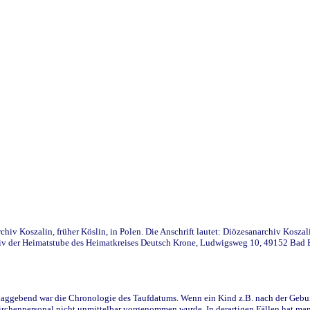
iv Koszalin, früher Köslin, in Polen. Die Anschrift lautet: Diözesanarchiv Koszal
v der Heimatstube des Heimatkreises Deutsch Krone, Ludwigsweg 10, 49152 Bad Ess
ggebend war die Chronologie des Taufdatums. Wenn ein Kind z.B. nach der Geburt 
rchenpersonal nicht unmittelbar vorgenommen wurde. In derartigen Fällen hat man d