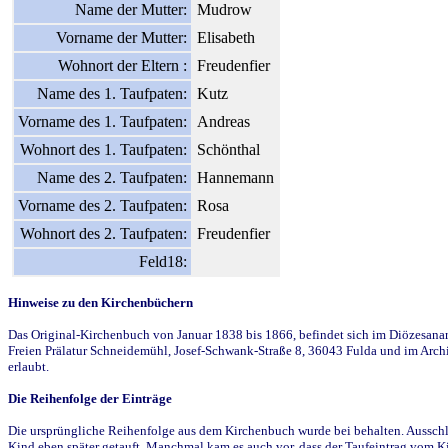
Name der Mutter:
Mudrow
Vorname der Mutter:
Elisabeth
Wohnort der Eltern :
Freudenfier
Name des 1. Taufpaten:
Kutz
Vorname des 1. Taufpaten:
Andreas
Wohnort des 1. Taufpaten:
Schönthal
Name des 2. Taufpaten:
Hannemann
Vorname des 2. Taufpaten:
Rosa
Wohnort des 2. Taufpaten:
Freudenfier
Feld18:
Hinweise zu den Kirchenbüchern
Das Original-Kirchenbuch von Januar 1838 bis 1866, befindet sich im Diözesanarch
Freien Prälatur Schneidemühl, Josef-Schwank-Straße 8, 36043 Fulda und im Archi
erlaubt.
Die Reihenfolge der Einträge
Die ursprüngliche Reihenfolge aus dem Kirchenbuch wurde bei behalten. Ausschla
Kind eben später getauft. Manchmal kam es auch vor, dass der Taufeintrag vom Ki