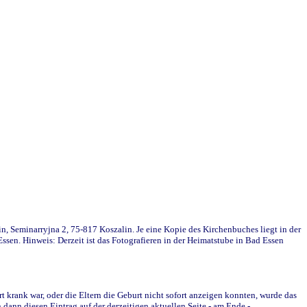
in, Seminarryjna 2, 75-817 Koszalin. Je eine Kopie des Kirchenbuches liegt in der
en. Hinweis: Derzeit ist das Fotografieren in der Heimatstube in Bad Essen
krank war, oder die Eltern die Geburt nicht sofort anzeigen konnten, wurde das
ann diesen Eintrag auf der derzeitigen aktuellen Seite - am Ende -