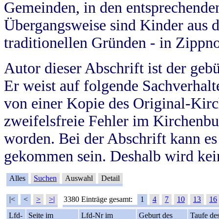
Gemeinden, in den entsprechende
Übergangsweise sind Kinder aus 
traditionellen Gründen - in Zippn
Autor dieser Abschrift ist der geb
Er weist auf folgende Sachverhalte
von einer Kopie des Original-Kirc
zweifelsfreie Fehler im Kirchenbuc
worden. Bei der Abschrift kann e
gekommen sein. Deshalb wird kein
Alles
Suchen
Auswahl
Detail
|<
<
>
>|
3380 Einträge gesamt:
1
4
7
10
13
16
Lfd-
Seite im
Lfd-Nr im
Geburt des
Taufe de