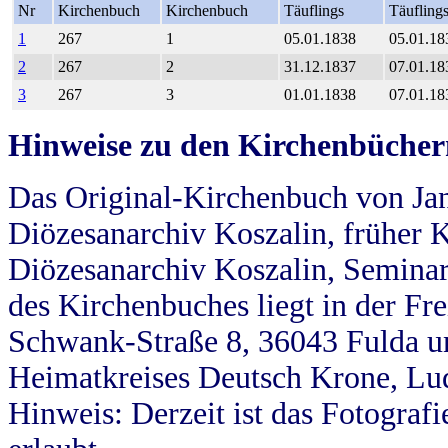
Nr
Kirchenbuch
Kirchenbuch
Täuflings
Täufling
1
267
1
05.01.1838
05.01.18
2
267
2
31.12.1837
07.01.18
3
267
3
01.01.1838
07.01.18
Hinweise zu den Kirchenbücher
Das Original-Kirchenbuch von Jan
Diözesanarchiv Koszalin, früher Kö
Diözesanarchiv Koszalin, Seminar
des Kirchenbuches liegt in der Fr
Schwank-Straße 8, 36043 Fulda u
Heimatkreises Deutsch Krone, Lu
Hinweis: Derzeit ist das Fotograf