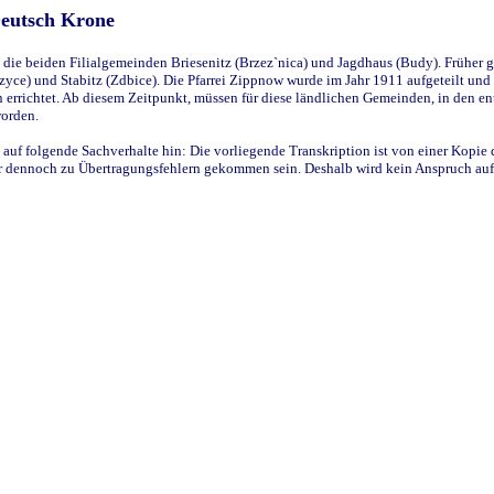
Deutsch Krone
ie beiden Filialgemeinden Briesenitz (Brzez`nica) und Jagdhaus (Budy). Früher g
yce) und Stabitz (Zdbice). Die Pfarrei Zippnow wurde im Jahr 1911 aufgeteilt und e
en errichtet. Ab diesem Zeitpunkt, müssen für diese ländlichen Gemeinden, in den
worden.
 auf folgende Sachverhalte hin: Die vorliegende Transkription ist von einer Kopie 
aber dennoch zu Übertragungsfehlern gekommen sein. Deshalb wird kein Anspruch auf 