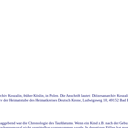
iv Koszalin, früher Köslin, in Polen. Die Anschrift lautet: Diözesanarchiv Koszal
v der Heimatstube des Heimatkreises Deutsch Krone, Ludwigsweg 10, 49152 Bad Ess
ggebend war die Chronologie des Taufdatums. Wenn ein Kind z.B. nach der Geburt 
rchenpersonal nicht unmittelbar vorgenommen wurde. In derartigen Fällen hat man d