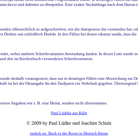
raum davor und dahinter zu überprüfen. Eine exakte Suchabfrage nach dem Datum i
den offensichtlich so aufgeschrieben, wie die Amtsperson ihn verstanden hat, ode
n Dörfern war schließlich Dialekt. In den Fällen bei denen erkannt wurde, dass di
t, wobei mehrere Schreibvarianten Anwendung fanden. In dieser Liste wurde in de
n und den im Kirchenbuch verwendeten Schreibvarianten.
wurde deshalb vorausgesetzt, dass nur in derartigen Fällen eine Abweichung zur O
eshalb ist bei der Ortsangabe für den Taufpaten ein Vorbehalt gegeben. Überwiegen
weitere Angaben wie z. B. eine Heirat, wurden nicht übernommen.
Paul Lüdtke aus Köln
© 2009 by Paul Lüdke und Joachim Schulz
zurück zu: Back to the Roots in Deutsch Krone