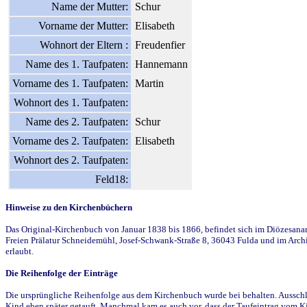
Name der Mutter:
Schur
Vorname der Mutter:
Elisabeth
Wohnort der Eltern :
Freudenfier
Name des 1. Taufpaten:
Hannemann
Vorname des 1. Taufpaten:
Martin
Wohnort des 1. Taufpaten:
Name des 2. Taufpaten:
Schur
Vorname des 2. Taufpaten:
Elisabeth
Wohnort des 2. Taufpaten:
Feld18:
Hinweise zu den Kirchenbüchern
Das Original-Kirchenbuch von Januar 1838 bis 1866, befindet sich im Diözesanarch
Freien Prälatur Schneidemühl, Josef-Schwank-Straße 8, 36043 Fulda und im Archi
erlaubt.
Die Reihenfolge der Einträge
Die ursprüngliche Reihenfolge aus dem Kirchenbuch wurde bei behalten. Ausschla
Kind eben später getauft. Manchmal kam es auch vor, dass der Taufeintrag vom Ki