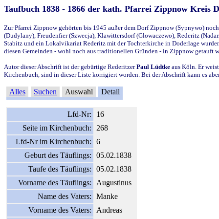
Taufbuch 1838 - 1866 der kath. Pfarrei Zippnow Kreis 
Zur Pfarrei Zippnow gehörten bis 1945 außer dem Dorf Zippnow (Sypnywo) noch d
(Dudylany), Freudenfier (Szwecja), Klawittersdorf (Glowaczewo), Rederitz (Nadarz
Stabitz und ein Lokalvikariat Rederitz mit der Tochterkirche in Doderlage wurd
diesen Gemeinden - wohl noch aus traditionellen Gründen - in Zippnow getauft 
Autor dieser Abschrift ist der gebürtige Rederitzer
Paul Lüdtke
aus Köln. Er weist
Kirchenbuch, sind in dieser Liste korrigiert worden. Bei der Abschrift kann es 
Alles
Suchen
Auswahl
Detail
Lfd-Nr:
16
Seite im Kirchenbuch:
268
Lfd-Nr im Kirchenbuch:
6
Geburt des Täuflings:
05.02.1838
Taufe des Täuflings:
05.02.1838
Vorname des Täuflings:
Augustinus
Name des Vaters:
Manke
Vorname des Vaters:
Andreas