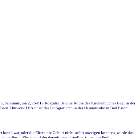
in, Seminarryjna 2, 75-817 Koszalin. Je eine Kopie des Kirchenbuches liegt in der
en. Hinweis: Derzeit ist das Fotografieren in der Heimatstube in Bad Essen
krank war, oder die Eltern die Geburt nicht sofort anzeigen konnten, wurde das
ann diesen Eintrag auf der derzeitigen aktuellen Seite - am Ende -