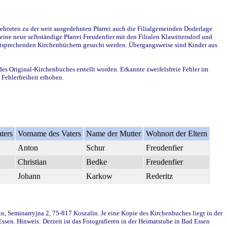
ehörten zu der weit ausgedehnten Pfarrei auch die Filialgemeinden Doderlage
ine neue selbständige Pfarrei Freudenfier mit den Filialen Klawittersdorf und
 entsprechenden Kirchenbüchern gesucht werden. Übergangsweise sind Kinder aus
des Original-Kirchenbuches erstellt worden. Erkannte zweifelsfreie Fehler im
Fehlerfreiheit erhoben.
ters
Vorname des Vaters
Name der Mutter
Wohnort der Eltern
Anton
Schur
Freudenfier
Christian
Bedke
Freudenfier
Johann
Karkow
Rederitz
in, Seminarryjna 2, 75-817 Koszalin. Je eine Kopie des Kirchenbuches liegt in der
en. Hinweis: Derzeit ist das Fotografieren in der Heimatstube in Bad Essen