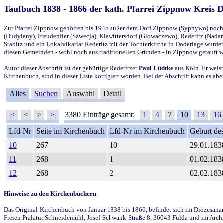
Taufbuch 1838 - 1866 der kath. Pfarrei Zippnow Kreis 
Zur Pfarrei Zippnow gehörten bis 1945 außer dem Dorf Zippnow (Sypnywo) noch d
(Dudylany), Freudenfier (Szwecja), Klawittersdorf (Glowaczewo), Rederitz (Nadarz
Stabitz und ein Lokalvikariat Rederitz mit der Tochterkirche in Doderlage wurd
diesen Gemeinden - wohl noch aus traditionellen Gründen - in Zippnow getauft 
Autor dieser Abschrift ist der gebürtige Rederitzer
Paul Lüdtke
aus Köln. Er weist
Kirchenbuch, sind in dieser Liste korrigiert worden. Bei der Abschrift kann es 
Alles
Suchen
Auswahl
Detail
|<
<
>
>|
3380 Einträge gesamt:
1
4
7
10
13
16
Lfd-Nr
Seite im Kirchenbuch
Lfd-Nr im Kirchenbuch
Geburt des
10
267
10
29.01.183
11
268
1
01.02.183
12
268
2
02.02.183
Hinweise zu den Kirchenbüchern
Das Original-Kirchenbuch von Januar 1838 bis 1866, befindet sich im Diözesanarch
Freien Prälatur Schneidemühl, Josef-Schwank-Straße 8, 36043 Fulda und im Archi