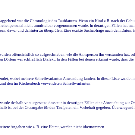
ggebend war die Chronologie des Taufdatums. Wenn ein Kind z.B. nach der Geburt 
rchenpersonal nicht unmittelbar vorgenommen wurde. In derartigen Fällen hat man d
raum davor und dahinter zu überprüfen. Eine exakte Suchabfrage nach dem Datum i
den offensichtlich so aufgeschrieben, wie die Amtsperson ihn verstanden hat, ode
n Dörfern war schließlich Dialekt. In den Fällen bei denen erkannt wurde, dass di
t, wobei mehrere Schreibvarianten Anwendung fanden. In dieser Liste wurde in de
n und den im Kirchenbuch verwendeten Schreibvarianten.
wurde deshalb vorausgesetzt, dass nur in derartigen Fällen eine Abweichung zur O
eshalb ist bei der Ortsangabe für den Taufpaten ein Vorbehalt gegeben. Überwiegen
weitere Angaben wie z. B. eine Heirat, wurden nicht übernommen.