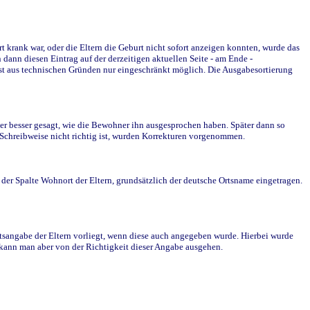
krank war, oder die Eltern die Geburt nicht sofort anzeigen konnten, wurde das
ann diesen Eintrag auf der derzeitigen aktuellen Seite - am Ende -
st aus technischen Gründen nur eingeschränkt möglich. Die Ausgabesortierung
r besser gesagt, wie die Bewohner ihn ausgesprochen haben. Später dann so
e Schreibweise nicht richtig ist, wurden Korrekturen vorgenommen.
r Spalte Wohnort der Eltern, grundsätzlich der deutsche Ortsname eingetragen.
rtsangabe der Eltern vorliegt, wenn diese auch angegeben wurde. Hierbei wurde
d kann man aber von der Richtigkeit dieser Angabe ausgehen.