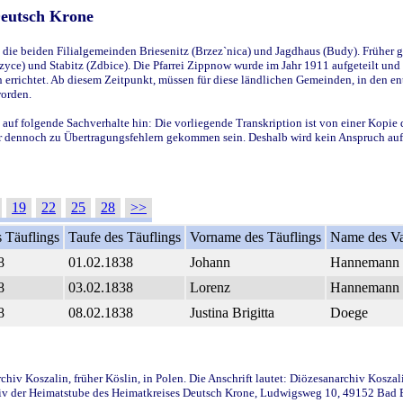
Deutsch Krone
ie beiden Filialgemeinden Briesenitz (Brzez`nica) und Jagdhaus (Budy). Früher g
yce) und Stabitz (Zdbice). Die Pfarrei Zippnow wurde im Jahr 1911 aufgeteilt und e
en errichtet. Ab diesem Zeitpunkt, müssen für diese ländlichen Gemeinden, in den
worden.
 auf folgende Sachverhalte hin: Die vorliegende Transkription ist von einer Kopie 
aber dennoch zu Übertragungsfehlern gekommen sein. Deshalb wird kein Anspruch auf 
19
22
25
28
>>
 Täuflings
Taufe des Täuflings
Vorname des Täuflings
Name des Va
8
01.02.1838
Johann
Hannemann
8
03.02.1838
Lorenz
Hannemann
8
08.02.1838
Justina Brigitta
Doege
iv Koszalin, früher Köslin, in Polen. Die Anschrift lautet: Diözesanarchiv Koszal
v der Heimatstube des Heimatkreises Deutsch Krone, Ludwigsweg 10, 49152 Bad Ess