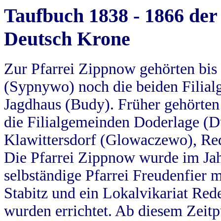
Taufbuch 1838 - 1866 der
Deutsch Krone
Zur Pfarrei Zippnow gehörten bi
(Sypnywo) noch die beiden Filial
Jagdhaus (Budy). Früher gehörten 
die Filialgemeinden Doderlage (D
Klawittersdorf (Glowaczewo), Red
Die Pfarrei Zippnow wurde im Jah
selbständige Pfarrei Freudenfier m
Stabitz und ein Lokalvikariat Red
wurden errichtet. Ab diesem Zeitp