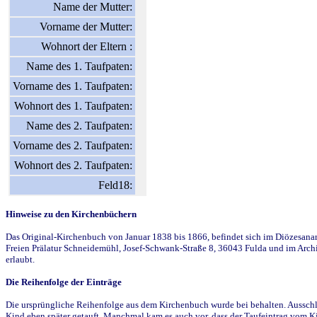
Name der Mutter:
Vorname der Mutter:
Wohnort der Eltern :
Name des 1. Taufpaten:
Vorname des 1. Taufpaten:
Wohnort des 1. Taufpaten:
Name des 2. Taufpaten:
Vorname des 2. Taufpaten:
Wohnort des 2. Taufpaten:
Feld18:
Hinweise zu den Kirchenbüchern
Das Original-Kirchenbuch von Januar 1838 bis 1866, befindet sich im Diözesanarch
Freien Prälatur Schneidemühl, Josef-Schwank-Straße 8, 36043 Fulda und im Archi
erlaubt.
Die Reihenfolge der Einträge
Die ursprüngliche Reihenfolge aus dem Kirchenbuch wurde bei behalten. Ausschla
Kind eben später getauft. Manchmal kam es auch vor, dass der Taufeintrag vom Ki