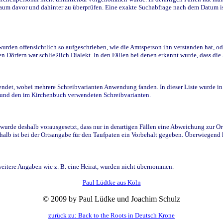
raum davor und dahinter zu überprüfen. Eine exakte Suchabfrage nach dem Datum i
den offensichtlich so aufgeschrieben, wie die Amtsperson ihn verstanden hat, ode
n Dörfern war schließlich Dialekt. In den Fällen bei denen erkannt wurde, dass di
t, wobei mehrere Schreibvarianten Anwendung fanden. In dieser Liste wurde in de
n und den im Kirchenbuch verwendeten Schreibvarianten.
wurde deshalb vorausgesetzt, dass nur in derartigen Fällen eine Abweichung zur O
eshalb ist bei der Ortsangabe für den Taufpaten ein Vorbehalt gegeben. Überwiegen
weitere Angaben wie z. B. eine Heirat, wurden nicht übernommen.
Paul Lüdtke aus Köln
© 2009 by Paul Lüdke und Joachim Schulz
zurück zu: Back to the Roots in Deutsch Krone