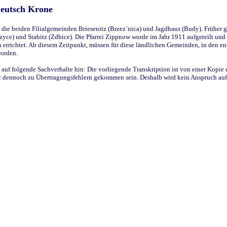
Deutsch Krone
ie beiden Filialgemeinden Briesenitz (Brzez`nica) und Jagdhaus (Budy). Früher g
yce) und Stabitz (Zdbice). Die Pfarrei Zippnow wurde im Jahr 1911 aufgeteilt und e
en errichtet. Ab diesem Zeitpunkt, müssen für diese ländlichen Gemeinden, in den
worden.
 auf folgende Sachverhalte hin: Die vorliegende Transkription ist von einer Kopie 
aber dennoch zu Übertragungsfehlern gekommen sein. Deshalb wird kein Anspruch auf 