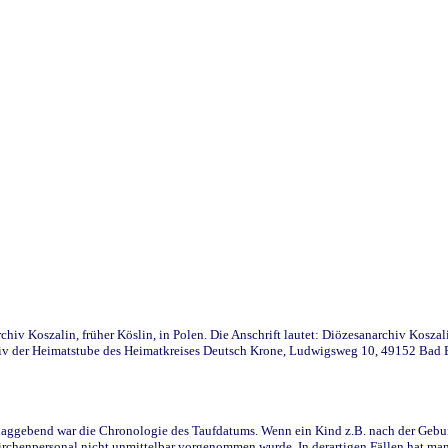
iv Koszalin, früher Köslin, in Polen. Die Anschrift lautet: Diözesanarchiv Koszal
v der Heimatstube des Heimatkreises Deutsch Krone, Ludwigsweg 10, 49152 Bad Ess
ggebend war die Chronologie des Taufdatums. Wenn ein Kind z.B. nach der Geburt 
rchenpersonal nicht unmittelbar vorgenommen wurde. In derartigen Fällen hat man d