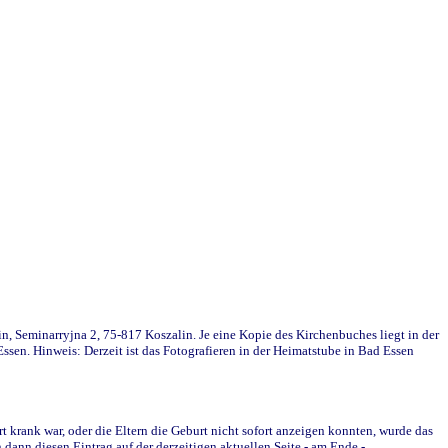
in, Seminarryjna 2, 75-817 Koszalin. Je eine Kopie des Kirchenbuches liegt in der
en. Hinweis: Derzeit ist das Fotografieren in der Heimatstube in Bad Essen
krank war, oder die Eltern die Geburt nicht sofort anzeigen konnten, wurde das
ann diesen Eintrag auf der derzeitigen aktuellen Seite - am Ende -