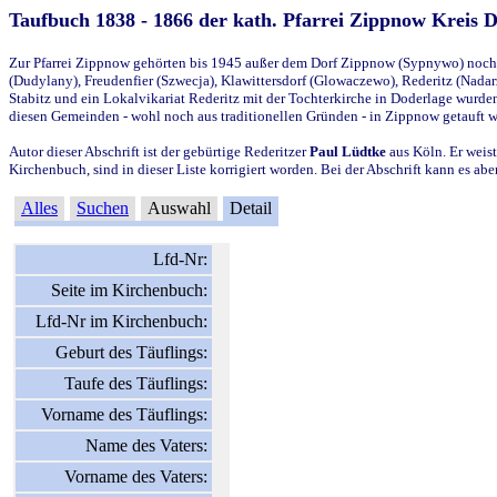
Taufbuch 1838 - 1866 der kath. Pfarrei Zippnow Kreis 
Zur Pfarrei Zippnow gehörten bis 1945 außer dem Dorf Zippnow (Sypnywo) noch d
(Dudylany), Freudenfier (Szwecja), Klawittersdorf (Glowaczewo), Rederitz (Nadarz
Stabitz und ein Lokalvikariat Rederitz mit der Tochterkirche in Doderlage wurd
diesen Gemeinden - wohl noch aus traditionellen Gründen - in Zippnow getauft 
Autor dieser Abschrift ist der gebürtige Rederitzer
Paul Lüdtke
aus Köln. Er weist
Kirchenbuch, sind in dieser Liste korrigiert worden. Bei der Abschrift kann es 
Alles
Suchen
Auswahl
Detail
Lfd-Nr:
Seite im Kirchenbuch:
Lfd-Nr im Kirchenbuch:
Geburt des Täuflings:
Taufe des Täuflings:
Vorname des Täuflings:
Name des Vaters:
Vorname des Vaters: