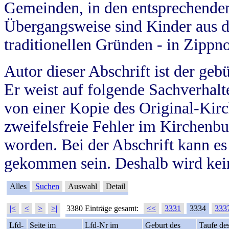
Gemeinden, in den entsprechende
Übergangsweise sind Kinder aus 
traditionellen Gründen - in Zippn
Autor dieser Abschrift ist der geb
Er weist auf folgende Sachverhalte
von einer Kopie des Original-Kirc
zweifelsfreie Fehler im Kirchenbuc
worden. Bei der Abschrift kann e
gekommen sein. Deshalb wird kein
Alles
Suchen
Auswahl
Detail
|<
<
>
>|
3380 Einträge gesamt:
<<
3331
3334
333
Lfd-
Seite im
Lfd-Nr im
Geburt des
Taufe de