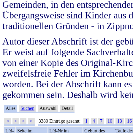
Gemeinden, in den entsprechende
Übergangsweise sind Kinder aus 
traditionellen Gründen - in Zippn
Autor dieser Abschrift ist der geb
Er weist auf folgende Sachverhalte
von einer Kopie des Original-Kirc
zweifelsfreie Fehler im Kirchenbuc
worden. Bei der Abschrift kann e
gekommen sein. Deshalb wird kein
Alles
Suchen
Auswahl
Detail
|<
<
>
>|
3380 Einträge gesamt:
1
4
7
10
13
16
Lfd-
Seite im
Lfd-Nr im
Geburt des
Taufe de