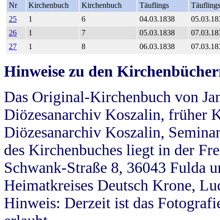
Nr
Kirchenbuch
Kirchenbuch
Täuflings
Täufling
25
1
6
04.03.1838
05.03.18
26
1
7
05.03.1838
07.03.18
27
1
8
06.03.1838
07.03.18
Hinweise zu den Kirchenbücher
Das Original-Kirchenbuch von Jan
Diözesanarchiv Koszalin, früher Kö
Diözesanarchiv Koszalin, Seminar
des Kirchenbuches liegt in der Fr
Schwank-Straße 8, 36043 Fulda u
Heimatkreises Deutsch Krone, Lu
Hinweis: Derzeit ist das Fotograf