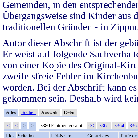
Gemeinden, in den entsprechende
Übergangsweise sind Kinder aus 
traditionellen Gründen - in Zippn
Autor dieser Abschrift ist der geb
Er weist auf folgende Sachverhalte
von einer Kopie des Original-Kirc
zweifelsfreie Fehler im Kirchenbuc
worden. Bei der Abschrift kann e
gekommen sein. Deshalb wird kein
Alles
Suchen
Auswahl
Detail
|<
<
>
>|
3380 Einträge gesamt:
<<
3361
3364
336
Lfd-
Seite im
Lfd-Nr im
Geburt des
Taufe de