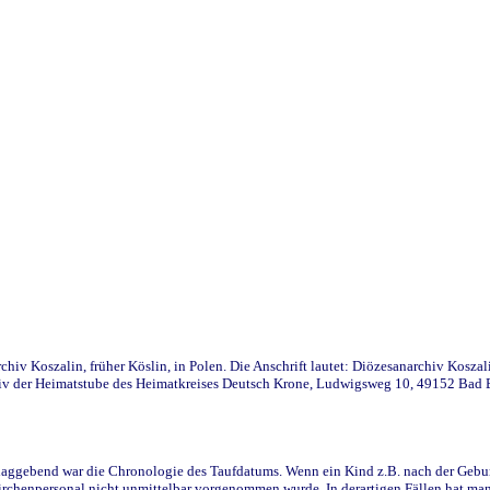
iv Koszalin, früher Köslin, in Polen. Die Anschrift lautet: Diözesanarchiv Koszal
v der Heimatstube des Heimatkreises Deutsch Krone, Ludwigsweg 10, 49152 Bad Ess
ggebend war die Chronologie des Taufdatums. Wenn ein Kind z.B. nach der Geburt 
rchenpersonal nicht unmittelbar vorgenommen wurde. In derartigen Fällen hat man d