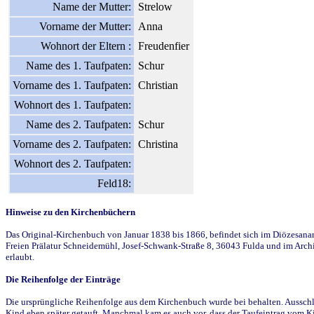
Name der Mutter:
Strelow
Vorname der Mutter:
Anna
Wohnort der Eltern :
Freudenfier
Name des 1. Taufpaten:
Schur
Vorname des 1. Taufpaten:
Christian
Wohnort des 1. Taufpaten:
Name des 2. Taufpaten:
Schur
Vorname des 2. Taufpaten:
Christina
Wohnort des 2. Taufpaten:
Feld18:
Hinweise zu den Kirchenbüchern
Das Original-Kirchenbuch von Januar 1838 bis 1866, befindet sich im Diözesanarch
Freien Prälatur Schneidemühl, Josef-Schwank-Straße 8, 36043 Fulda und im Archi
erlaubt.
Die Reihenfolge der Einträge
Die ursprüngliche Reihenfolge aus dem Kirchenbuch wurde bei behalten. Ausschla
Kind eben später getauft. Manchmal kam es auch vor, dass der Taufeintrag vom Ki