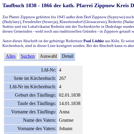
Taufbuch 1838 - 1866 der kath. Pfarrei Zippnow Kreis 
Zur Pfarrei Zippnow gehörten bis 1945 außer dem Dorf Zippnow (Sypnywo) noch d
(Dudylany), Freudenfier (Szwecja), Klawittersdorf (Glowaczewo), Rederitz (Nadarz
Stabitz und ein Lokalvikariat Rederitz mit der Tochterkirche in Doderlage wurd
diesen Gemeinden - wohl noch aus traditionellen Gründen - in Zippnow getauft 
Autor dieser Abschrift ist der gebürtige Rederitzer
Paul Lüdtke
aus Köln. Er weist
Kirchenbuch, sind in dieser Liste korrigiert worden. Bei der Abschrift kann es 
Alles
Suchen
Auswahl
Detail
Lfd-Nr:
4
Seite im Kirchenbuch:
267
Lfd-Nr im Kirchenbuch:
4
Geburt des Täuflings:
02.01.1838
Taufe des Täuflings:
14.01.1838
Vorname des Täuflings:
Anna
Name des Vaters:
Gramse
Vorname des Vaters:
Johann