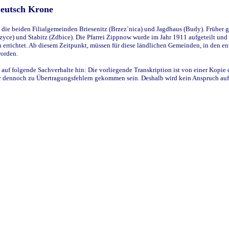
Deutsch Krone
ie beiden Filialgemeinden Briesenitz (Brzez`nica) und Jagdhaus (Budy). Früher g
yce) und Stabitz (Zdbice). Die Pfarrei Zippnow wurde im Jahr 1911 aufgeteilt und e
en errichtet. Ab diesem Zeitpunkt, müssen für diese ländlichen Gemeinden, in den
worden.
 auf folgende Sachverhalte hin: Die vorliegende Transkription ist von einer Kopie 
aber dennoch zu Übertragungsfehlern gekommen sein. Deshalb wird kein Anspruch auf 