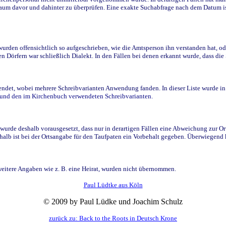
raum davor und dahinter zu überprüfen. Eine exakte Suchabfrage nach dem Datum i
den offensichtlich so aufgeschrieben, wie die Amtsperson ihn verstanden hat, ode
n Dörfern war schließlich Dialekt. In den Fällen bei denen erkannt wurde, dass di
t, wobei mehrere Schreibvarianten Anwendung fanden. In dieser Liste wurde in de
n und den im Kirchenbuch verwendeten Schreibvarianten.
wurde deshalb vorausgesetzt, dass nur in derartigen Fällen eine Abweichung zur O
eshalb ist bei der Ortsangabe für den Taufpaten ein Vorbehalt gegeben. Überwiegen
weitere Angaben wie z. B. eine Heirat, wurden nicht übernommen.
Paul Lüdtke aus Köln
© 2009 by Paul Lüdke und Joachim Schulz
zurück zu: Back to the Roots in Deutsch Krone