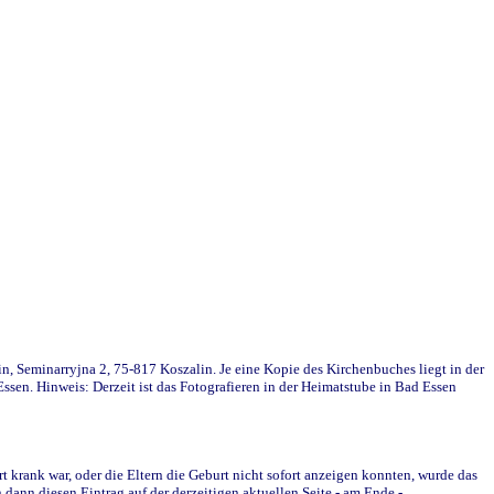
in, Seminarryjna 2, 75-817 Koszalin. Je eine Kopie des Kirchenbuches liegt in der
en. Hinweis: Derzeit ist das Fotografieren in der Heimatstube in Bad Essen
krank war, oder die Eltern die Geburt nicht sofort anzeigen konnten, wurde das
ann diesen Eintrag auf der derzeitigen aktuellen Seite - am Ende -