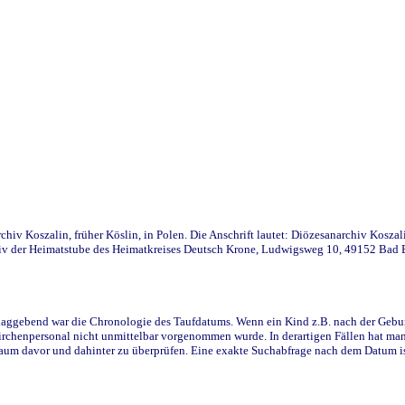
iv Koszalin, früher Köslin, in Polen. Die Anschrift lautet: Diözesanarchiv Koszal
v der Heimatstube des Heimatkreises Deutsch Krone, Ludwigsweg 10, 49152 Bad Ess
ggebend war die Chronologie des Taufdatums. Wenn ein Kind z.B. nach der Geburt 
rchenpersonal nicht unmittelbar vorgenommen wurde. In derartigen Fällen hat man d
raum davor und dahinter zu überprüfen. Eine exakte Suchabfrage nach dem Datum i