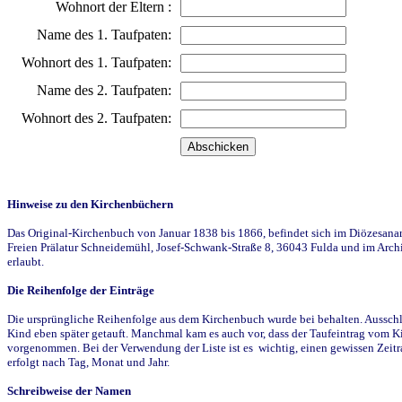
Wohnort der Eltern :
Name des 1. Taufpaten:
Wohnort des 1. Taufpaten:
Name des 2. Taufpaten:
Wohnort des 2. Taufpaten:
Hinweise zu den Kirchenbüchern
Das Original-Kirchenbuch von Januar 1838 bis 1866, befindet sich im Diözesanarch
Freien Prälatur Schneidemühl, Josef-Schwank-Straße 8, 36043 Fulda und im Archi
erlaubt.
Die Reihenfolge der Einträge
Die ursprüngliche Reihenfolge aus dem Kirchenbuch wurde bei behalten. Ausschla
Kind eben später getauft. Manchmal kam es auch vor, dass der Taufeintrag vom Ki
vorgenommen. Bei der Verwendung der Liste ist es wichtig, einen gewissen Zeit
erfolgt nach Tag, Monat und Jahr.
Schreibweise der Namen