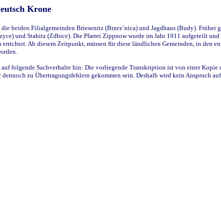
Deutsch Krone
ie beiden Filialgemeinden Briesenitz (Brzez`nica) und Jagdhaus (Budy). Früher g
yce) und Stabitz (Zdbice). Die Pfarrei Zippnow wurde im Jahr 1911 aufgeteilt und e
en errichtet. Ab diesem Zeitpunkt, müssen für diese ländlichen Gemeinden, in den
worden.
 auf folgende Sachverhalte hin: Die vorliegende Transkription ist von einer Kopie 
aber dennoch zu Übertragungsfehlern gekommen sein. Deshalb wird kein Anspruch auf 