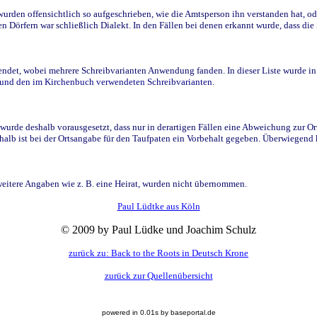
den offensichtlich so aufgeschrieben, wie die Amtsperson ihn verstanden hat, ode
n Dörfern war schließlich Dialekt. In den Fällen bei denen erkannt wurde, dass di
t, wobei mehrere Schreibvarianten Anwendung fanden. In dieser Liste wurde in de
n und den im Kirchenbuch verwendeten Schreibvarianten.
wurde deshalb vorausgesetzt, dass nur in derartigen Fällen eine Abweichung zur O
eshalb ist bei der Ortsangabe für den Taufpaten ein Vorbehalt gegeben. Überwiegen
weitere Angaben wie z. B. eine Heirat, wurden nicht übernommen.
Paul Lüdtke aus Köln
© 2009 by Paul Lüdke und Joachim Schulz
zurück zu: Back to the Roots in Deutsch Krone
zurück zur Quellenübersicht
powered in 0.01s by baseportal.de