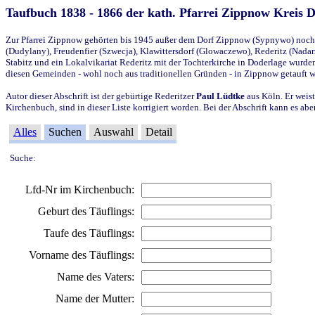
Taufbuch 1838 - 1866 der kath. Pfarrei Zippnow Kreis 
Zur Pfarrei Zippnow gehörten bis 1945 außer dem Dorf Zippnow (Sypnywo) noch d
(Dudylany), Freudenfier (Szwecja), Klawittersdorf (Glowaczewo), Rederitz (Nadarz
Stabitz und ein Lokalvikariat Rederitz mit der Tochterkirche in Doderlage wurd
diesen Gemeinden - wohl noch aus traditionellen Gründen - in Zippnow getauft 
Autor dieser Abschrift ist der gebürtige Rederitzer
Paul Lüdtke
aus Köln. Er weist
Kirchenbuch, sind in dieser Liste korrigiert worden. Bei der Abschrift kann es 
Alles
Suchen
Auswahl
Detail
Suche:
Lfd-Nr im Kirchenbuch:
Geburt des Täuflings:
Taufe des Täuflings:
Vorname des Täuflings:
Name des Vaters:
Name der Mutter: