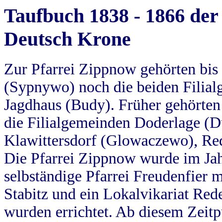
Taufbuch 1838 - 1866 der
Deutsch Krone
Zur Pfarrei Zippnow gehörten bi
(Sypnywo) noch die beiden Filial
Jagdhaus (Budy). Früher gehörten 
die Filialgemeinden Doderlage (D
Klawittersdorf (Glowaczewo), Red
Die Pfarrei Zippnow wurde im Jah
selbständige Pfarrei Freudenfier m
Stabitz und ein Lokalvikariat Red
wurden errichtet. Ab diesem Zeitp