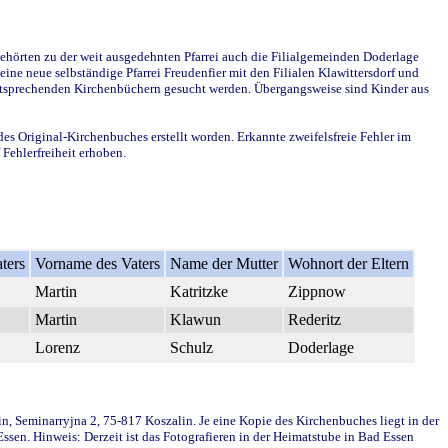
ehörten zu der weit ausgedehnten Pfarrei auch die Filialgemeinden Doderlage
ine neue selbständige Pfarrei Freudenfier mit den Filialen Klawittersdorf und
 entsprechenden Kirchenbüchern gesucht werden. Übergangsweise sind Kinder aus
des Original-Kirchenbuches erstellt worden. Erkannte zweifelsfreie Fehler im
Fehlerfreiheit erhoben.
ters
Vorname des Vaters
Name der Mutter
Wohnort der Eltern
Martin
Katritzke
Zippnow
Martin
Klawun
Rederitz
Lorenz
Schulz
Doderlage
in, Seminarryjna 2, 75-817 Koszalin. Je eine Kopie des Kirchenbuches liegt in der
en. Hinweis: Derzeit ist das Fotografieren in der Heimatstube in Bad Essen