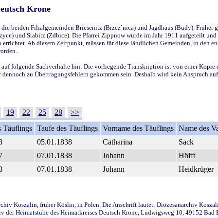
Deutsch Krone
ie beiden Filialgemeinden Briesenitz (Brzez`nica) und Jagdhaus (Budy). Früher g
yce) und Stabitz (Zdbice). Die Pfarrei Zippnow wurde im Jahr 1911 aufgeteilt und e
en errichtet. Ab diesem Zeitpunkt, müssen für diese ländlichen Gemeinden, in den
worden.
 auf folgende Sachverhalte hin: Die vorliegende Transkription ist von einer Kopie 
aber dennoch zu Übertragungsfehlern gekommen sein. Deshalb wird kein Anspruch auf 
19
22
25
28
>>
 Täuflings
Taufe des Täuflings
Vorname des Täuflings
Name des Va
8
05.01.1838
Catharina
Sack
7
07.01.1838
Johann
Höfft
8
07.01.1838
Johann
Heidkrüger
iv Koszalin, früher Köslin, in Polen. Die Anschrift lautet: Diözesanarchiv Koszal
v der Heimatstube des Heimatkreises Deutsch Krone, Ludwigsweg 10, 49152 Bad Ess