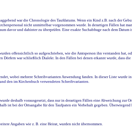
ggebend war die Chronologie des Taufdatums. Wenn ein Kind z.B. nach der Geburt 
rchenpersonal nicht unmittelbar vorgenommen wurde. In derartigen Fällen hat man d
raum davor und dahinter zu überprüfen. Eine exakte Suchabfrage nach dem Datum i
den offensichtlich so aufgeschrieben, wie die Amtsperson ihn verstanden hat, ode
n Dörfern war schließlich Dialekt. In den Fällen bei denen erkannt wurde, dass di
t, wobei mehrere Schreibvarianten Anwendung fanden. In dieser Liste wurde in de
n und den im Kirchenbuch verwendeten Schreibvarianten.
wurde deshalb vorausgesetzt, dass nur in derartigen Fällen eine Abweichung zur O
eshalb ist bei der Ortsangabe für den Taufpaten ein Vorbehalt gegeben. Überwiegen
weitere Angaben wie z. B. eine Heirat, wurden nicht übernommen.