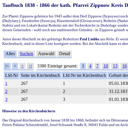
Taufbuch 1838 - 1866 der kath. Pfarrei Zippnow Kreis 
Zur Pfarrei Zippnow gehörten bis 1945 außer dem Dorf Zippnow (Sypnywo) noch d
(Dudylany), Freudenfier (Szwecja), Klawittersdorf (Glowaczewo), Rederitz (Nadarz
Stabitz und ein Lokalvikariat Rederitz mit der Tochterkirche in Doderlage wurd
diesen Gemeinden - wohl noch aus traditionellen Gründen - in Zippnow getauft 
Autor dieser Abschrift ist der gebürtige Rederitzer
Paul Lüdtke
aus Köln. Er weist
Kirchenbuch, sind in dieser Liste korrigiert worden. Bei der Abschrift kann es 
Alles
Suchen
Auswahl
Detail
|<
<
>
>|
3380 Einträge gesamt:
1
4
7
10
13
16
Lfd-Nr
Seite im Kirchenbuch
Lfd-Nr im Kirchenbuch
Geburt des
1
267
1
05.01.183
2
267
2
31.12.183
3
267
3
01.01.183
Hinweise zu den Kirchenbüchern
Das Original-Kirchenbuch von Januar 1838 bis 1866, befindet sich im Diözesanarch
Freien Prälatur Schneidemühl, Josef-Schwank-Straße 8, 36043 Fulda und im Archi