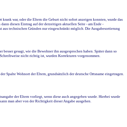
krank war, oder die Eltern die Geburt nicht sofort anzeigen konnten, wurde das
ann diesen Eintrag auf der derzeitigen aktuellen Seite - am Ende -
st aus technischen Gründen nur eingeschränkt möglich. Die Ausgabesortierung
r besser gesagt, wie die Bewohner ihn ausgesprochen haben. Später dann so
e Schreibweise nicht richtig ist, wurden Korrekturen vorgenommen.
r Spalte Wohnort der Eltern, grundsätzlich der deutsche Ortsname eingetragen.
rtsangabe der Eltern vorliegt, wenn diese auch angegeben wurde. Hierbei wurde
d kann man aber von der Richtigkeit dieser Angabe ausgehen.