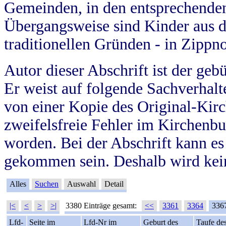
Gemeinden, in den entsprechende
Übergangsweise sind Kinder aus 
traditionellen Gründen - in Zippn
Autor dieser Abschrift ist der geb
Er weist auf folgende Sachverhalte
von einer Kopie des Original-Kirc
zweifelsfreie Fehler im Kirchenbuc
worden. Bei der Abschrift kann e
gekommen sein. Deshalb wird kein
Alles
Suchen
Auswahl
Detail
|<
<
>
>|
3380 Einträge gesamt:
<<
3361
3364
336
Lfd-
Seite im
Lfd-Nr im
Geburt des
Taufe de