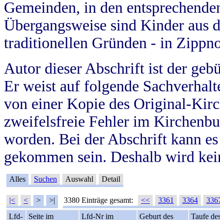
Gemeinden, in den entsprechende
Übergangsweise sind Kinder aus 
traditionellen Gründen - in Zippn
Autor dieser Abschrift ist der geb
Er weist auf folgende Sachverhalte
von einer Kopie des Original-Kirc
zweifelsfreie Fehler im Kirchenbuc
worden. Bei der Abschrift kann e
gekommen sein. Deshalb wird kein
Alles
Suchen
Auswahl
Detail
|<
<
>
>|
3380 Einträge gesamt:
<<
3361
3364
336
Lfd-
Seite im
Lfd-Nr im
Geburt des
Taufe de