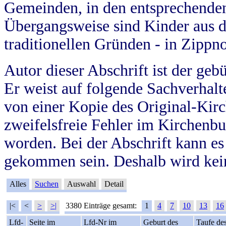
Gemeinden, in den entsprechende
Übergangsweise sind Kinder aus 
traditionellen Gründen - in Zippn
Autor dieser Abschrift ist der geb
Er weist auf folgende Sachverhalte
von einer Kopie des Original-Kirc
zweifelsfreie Fehler im Kirchenbuc
worden. Bei der Abschrift kann e
gekommen sein. Deshalb wird kein
Alles
Suchen
Auswahl
Detail
|<
<
>
>|
3380 Einträge gesamt:
1
4
7
10
13
16
Lfd-
Seite im
Lfd-Nr im
Geburt des
Taufe de