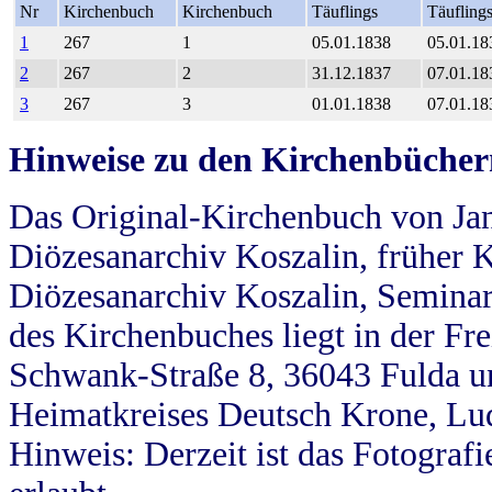
Nr
Kirchenbuch
Kirchenbuch
Täuflings
Täufling
1
267
1
05.01.1838
05.01.18
2
267
2
31.12.1837
07.01.18
3
267
3
01.01.1838
07.01.18
Hinweise zu den Kirchenbücher
Das Original-Kirchenbuch von Jan
Diözesanarchiv Koszalin, früher Kö
Diözesanarchiv Koszalin, Seminar
des Kirchenbuches liegt in der Fr
Schwank-Straße 8, 36043 Fulda u
Heimatkreises Deutsch Krone, Lu
Hinweis: Derzeit ist das Fotograf