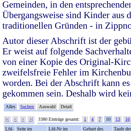
Gemeinden, in den entsprechende
Übergangsweise sind Kinder aus 
traditionellen Gründen - in Zippn
Autor dieser Abschrift ist der geb
Er weist auf folgende Sachverhalte
von einer Kopie des Original-Kirc
zweifelsfreie Fehler im Kirchenbuc
worden. Bei der Abschrift kann e
gekommen sein. Deshalb wird kein
Alles
Suchen
Auswahl
Detail
|<
<
>
>|
3380 Einträge gesamt:
1
4
7
10
13
16
Lfd-
Seite im
Lfd-Nr im
Geburt des
Taufe de