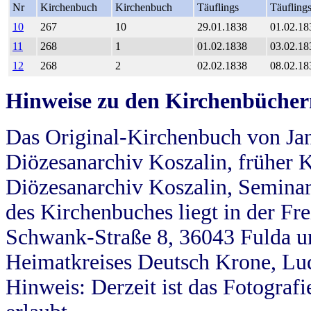
Nr
Kirchenbuch
Kirchenbuch
Täuflings
Täufling
10
267
10
29.01.1838
01.02.18
11
268
1
01.02.1838
03.02.18
12
268
2
02.02.1838
08.02.18
Hinweise zu den Kirchenbücher
Das Original-Kirchenbuch von Jan
Diözesanarchiv Koszalin, früher Kö
Diözesanarchiv Koszalin, Seminar
des Kirchenbuches liegt in der Fr
Schwank-Straße 8, 36043 Fulda u
Heimatkreises Deutsch Krone, Lu
Hinweis: Derzeit ist das Fotograf