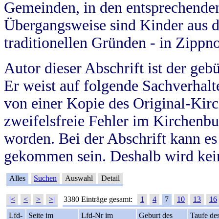
Gemeinden, in den entsprechende
Übergangsweise sind Kinder aus 
traditionellen Gründen - in Zippn
Autor dieser Abschrift ist der geb
Er weist auf folgende Sachverhalte
von einer Kopie des Original-Kirc
zweifelsfreie Fehler im Kirchenbuc
worden. Bei der Abschrift kann e
gekommen sein. Deshalb wird kein
Alles
Suchen
Auswahl
Detail
|<
<
>
>|
3380 Einträge gesamt:
1
4
7
10
13
16
Lfd-
Seite im
Lfd-Nr im
Geburt des
Taufe de