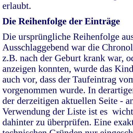
erlaubt.
Die Reihenfolge der Einträge
Die ursprüngliche Reihenfolge au
Ausschlaggebend war die Chronol
z.B. nach der Geburt krank war, od
anzeigen konnten, wurde das Kind
auch vor, dass der Taufeintrag vo
vorgenommen wurde. In derartigen
der derzeitigen aktuellen Seite -
Verwendung der Liste ist es wich
dahinter zu überprüfen. Eine exa
technischen Gründen nur eingesch