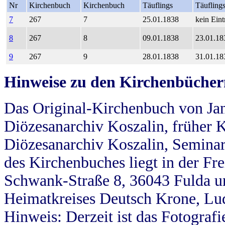
Nr
Kirchenbuch
Kirchenbuch
Täuflings
Täufling
7
267
7
25.01.1838
kein Eint
8
267
8
09.01.1838
23.01.18
9
267
9
28.01.1838
31.01.18
Hinweise zu den Kirchenbücher
Das Original-Kirchenbuch von Jan
Diözesanarchiv Koszalin, früher Kö
Diözesanarchiv Koszalin, Seminar
des Kirchenbuches liegt in der Fr
Schwank-Straße 8, 36043 Fulda u
Heimatkreises Deutsch Krone, Lu
Hinweis: Derzeit ist das Fotograf