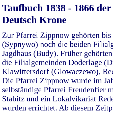
Taufbuch 1838 - 1866 der
Deutsch Krone
Zur Pfarrei Zippnow gehörten bi
(Sypnywo) noch die beiden Filial
Jagdhaus (Budy). Früher gehörten 
die Filialgemeinden Doderlage (D
Klawittersdorf (Glowaczewo), Red
Die Pfarrei Zippnow wurde im Jah
selbständige Pfarrei Freudenfier m
Stabitz und ein Lokalvikariat Red
wurden errichtet. Ab diesem Zeitp