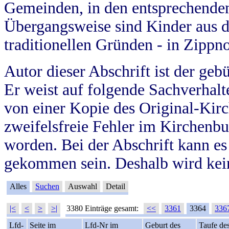
Gemeinden, in den entsprechende
Übergangsweise sind Kinder aus 
traditionellen Gründen - in Zippn
Autor dieser Abschrift ist der geb
Er weist auf folgende Sachverhalte
von einer Kopie des Original-Kirc
zweifelsfreie Fehler im Kirchenbuc
worden. Bei der Abschrift kann e
gekommen sein. Deshalb wird kein
Alles
Suchen
Auswahl
Detail
|<
<
>
>|
3380 Einträge gesamt:
<<
3361
3364
336
Lfd-
Seite im
Lfd-Nr im
Geburt des
Taufe de