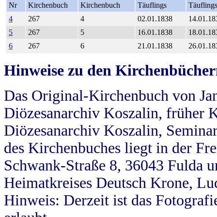
Nr
Kirchenbuch
Kirchenbuch
Täuflings
Täufling
4
267
4
02.01.1838
14.01.18
5
267
5
16.01.1838
18.01.18
6
267
6
21.01.1838
26.01.18
Hinweise zu den Kirchenbücher
Das Original-Kirchenbuch von Jan
Diözesanarchiv Koszalin, früher Kö
Diözesanarchiv Koszalin, Seminar
des Kirchenbuches liegt in der Fr
Schwank-Straße 8, 36043 Fulda u
Heimatkreises Deutsch Krone, Lu
Hinweis: Derzeit ist das Fotograf