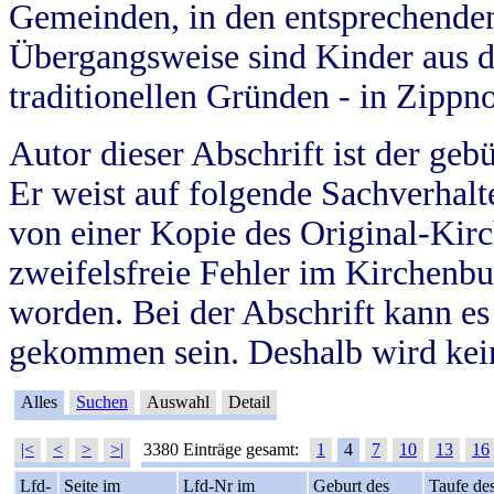
Gemeinden, in den entsprechende
Übergangsweise sind Kinder aus 
traditionellen Gründen - in Zippn
Autor dieser Abschrift ist der geb
Er weist auf folgende Sachverhalte
von einer Kopie des Original-Kirc
zweifelsfreie Fehler im Kirchenbuc
worden. Bei der Abschrift kann e
gekommen sein. Deshalb wird kein
Alles
Suchen
Auswahl
Detail
|<
<
>
>|
3380 Einträge gesamt:
1
4
7
10
13
16
Lfd-
Seite im
Lfd-Nr im
Geburt des
Taufe de