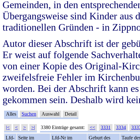
Gemeinden, in den entsprechende
Übergangsweise sind Kinder aus 
traditionellen Gründen - in Zippn
Autor dieser Abschrift ist der geb
Er weist auf folgende Sachverhalte
von einer Kopie des Original-Kirc
zweifelsfreie Fehler im Kirchenbuc
worden. Bei der Abschrift kann e
gekommen sein. Deshalb wird kein
Alles
Suchen
Auswahl
Detail
|<
<
>
>|
3380 Einträge gesamt:
<<
3331
3334
333
Lfd-
Seite im
Lfd-Nr im
Geburt des
Taufe de