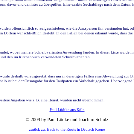
raum davor und dahinter zu überprüfen. Eine exakte Suchabfrage nach dem Datum i
den offensichtlich so aufgeschrieben, wie die Amtsperson ihn verstanden hat, ode
n Dörfern war schließlich Dialekt. In den Fällen bei denen erkannt wurde, dass di
t, wobei mehrere Schreibvarianten Anwendung fanden. In dieser Liste wurde in de
n und den im Kirchenbuch verwendeten Schreibvarianten.
wurde deshalb vorausgesetzt, dass nur in derartigen Fällen eine Abweichung zur O
eshalb ist bei der Ortsangabe für den Taufpaten ein Vorbehalt gegeben. Überwiegen
weitere Angaben wie z. B. eine Heirat, wurden nicht übernommen.
Paul Lüdtke aus Köln
© 2009 by Paul Lüdke und Joachim Schulz
zurück zu: Back to the Roots in Deutsch Krone