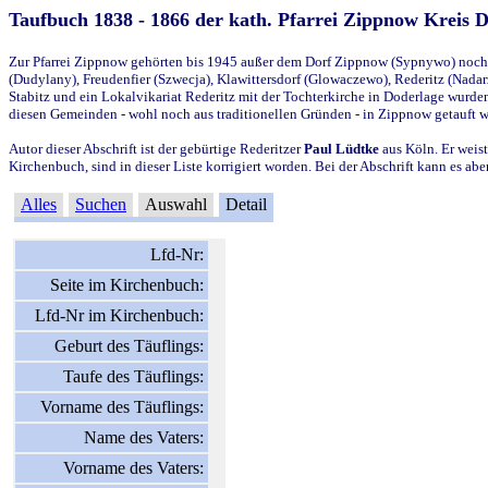
Taufbuch 1838 - 1866 der kath. Pfarrei Zippnow Kreis 
Zur Pfarrei Zippnow gehörten bis 1945 außer dem Dorf Zippnow (Sypnywo) noch d
(Dudylany), Freudenfier (Szwecja), Klawittersdorf (Glowaczewo), Rederitz (Nadarz
Stabitz und ein Lokalvikariat Rederitz mit der Tochterkirche in Doderlage wurd
diesen Gemeinden - wohl noch aus traditionellen Gründen - in Zippnow getauft 
Autor dieser Abschrift ist der gebürtige Rederitzer
Paul Lüdtke
aus Köln. Er weist
Kirchenbuch, sind in dieser Liste korrigiert worden. Bei der Abschrift kann es 
Alles
Suchen
Auswahl
Detail
Lfd-Nr:
Seite im Kirchenbuch:
Lfd-Nr im Kirchenbuch:
Geburt des Täuflings:
Taufe des Täuflings:
Vorname des Täuflings:
Name des Vaters:
Vorname des Vaters: