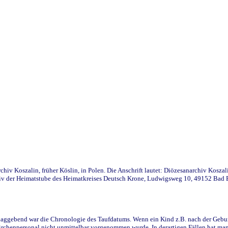
iv Koszalin, früher Köslin, in Polen. Die Anschrift lautet: Diözesanarchiv Koszal
v der Heimatstube des Heimatkreises Deutsch Krone, Ludwigsweg 10, 49152 Bad Ess
ggebend war die Chronologie des Taufdatums. Wenn ein Kind z.B. nach der Geburt 
rchenpersonal nicht unmittelbar vorgenommen wurde. In derartigen Fällen hat man d