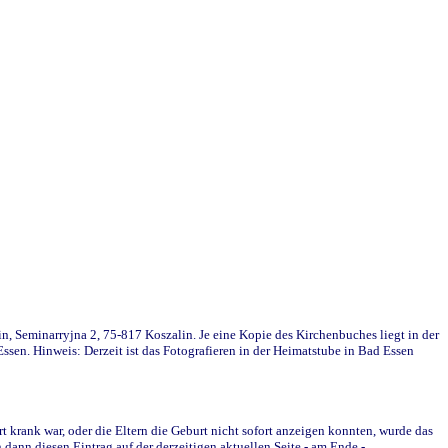
in, Seminarryjna 2, 75-817 Koszalin. Je eine Kopie des Kirchenbuches liegt in der
en. Hinweis: Derzeit ist das Fotografieren in der Heimatstube in Bad Essen
krank war, oder die Eltern die Geburt nicht sofort anzeigen konnten, wurde das
ann diesen Eintrag auf der derzeitigen aktuellen Seite - am Ende -