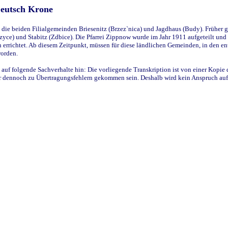
Deutsch Krone
ie beiden Filialgemeinden Briesenitz (Brzez`nica) und Jagdhaus (Budy). Früher g
yce) und Stabitz (Zdbice). Die Pfarrei Zippnow wurde im Jahr 1911 aufgeteilt und e
en errichtet. Ab diesem Zeitpunkt, müssen für diese ländlichen Gemeinden, in den
worden.
 auf folgende Sachverhalte hin: Die vorliegende Transkription ist von einer Kopie 
aber dennoch zu Übertragungsfehlern gekommen sein. Deshalb wird kein Anspruch auf 