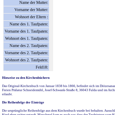
Name der Mutter:
Vorname der Mutter:
Wohnort der Eltern :
Name des 1. Taufpaten:
Vorname des 1. Taufpaten:
Wohnort des 1. Taufpaten:
Name des 2. Taufpaten:
Vorname des 2. Taufpaten:
Wohnort des 2. Taufpaten:
Feld18:
Hinweise zu den Kirchenbüchern
Das Original-Kirchenbuch von Januar 1838 bis 1866, befindet sich im Diözesanarch
Freien Prälatur Schneidemühl, Josef-Schwank-Straße 8, 36043 Fulda und im Archi
erlaubt.
Die Reihenfolge der Einträge
Die ursprüngliche Reihenfolge aus dem Kirchenbuch wurde bei behalten. Ausschla
Kind eben später getauft. Manchmal kam es auch vor, dass der Taufeintrag vom Ki