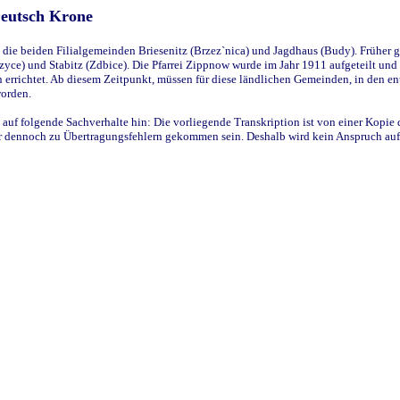
Deutsch Krone
ie beiden Filialgemeinden Briesenitz (Brzez`nica) und Jagdhaus (Budy). Früher g
yce) und Stabitz (Zdbice). Die Pfarrei Zippnow wurde im Jahr 1911 aufgeteilt und e
en errichtet. Ab diesem Zeitpunkt, müssen für diese ländlichen Gemeinden, in den
worden.
 auf folgende Sachverhalte hin: Die vorliegende Transkription ist von einer Kopie 
aber dennoch zu Übertragungsfehlern gekommen sein. Deshalb wird kein Anspruch auf 