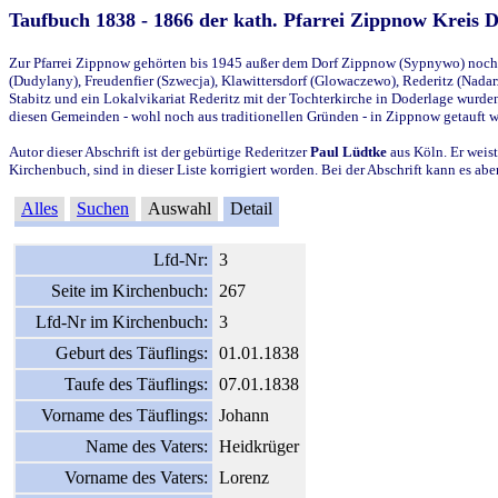
Taufbuch 1838 - 1866 der kath. Pfarrei Zippnow Kreis 
Zur Pfarrei Zippnow gehörten bis 1945 außer dem Dorf Zippnow (Sypnywo) noch d
(Dudylany), Freudenfier (Szwecja), Klawittersdorf (Glowaczewo), Rederitz (Nadarz
Stabitz und ein Lokalvikariat Rederitz mit der Tochterkirche in Doderlage wurd
diesen Gemeinden - wohl noch aus traditionellen Gründen - in Zippnow getauft 
Autor dieser Abschrift ist der gebürtige Rederitzer
Paul Lüdtke
aus Köln. Er weist
Kirchenbuch, sind in dieser Liste korrigiert worden. Bei der Abschrift kann es 
Alles
Suchen
Auswahl
Detail
Lfd-Nr:
3
Seite im Kirchenbuch:
267
Lfd-Nr im Kirchenbuch:
3
Geburt des Täuflings:
01.01.1838
Taufe des Täuflings:
07.01.1838
Vorname des Täuflings:
Johann
Name des Vaters:
Heidkrüger
Vorname des Vaters:
Lorenz