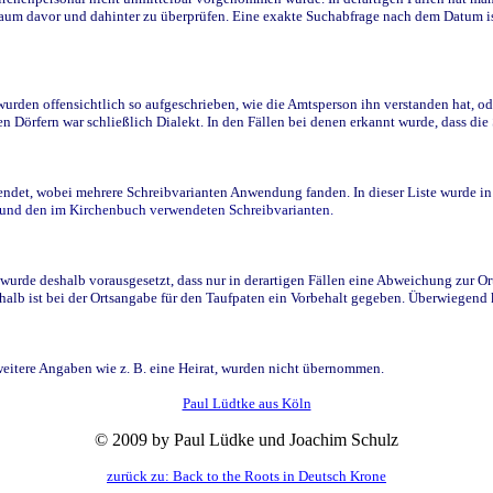
raum davor und dahinter zu überprüfen. Eine exakte Suchabfrage nach dem Datum i
den offensichtlich so aufgeschrieben, wie die Amtsperson ihn verstanden hat, ode
n Dörfern war schließlich Dialekt. In den Fällen bei denen erkannt wurde, dass di
t, wobei mehrere Schreibvarianten Anwendung fanden. In dieser Liste wurde in de
n und den im Kirchenbuch verwendeten Schreibvarianten.
wurde deshalb vorausgesetzt, dass nur in derartigen Fällen eine Abweichung zur O
eshalb ist bei der Ortsangabe für den Taufpaten ein Vorbehalt gegeben. Überwiegen
weitere Angaben wie z. B. eine Heirat, wurden nicht übernommen.
Paul Lüdtke aus Köln
© 2009 by Paul Lüdke und Joachim Schulz
zurück zu: Back to the Roots in Deutsch Krone