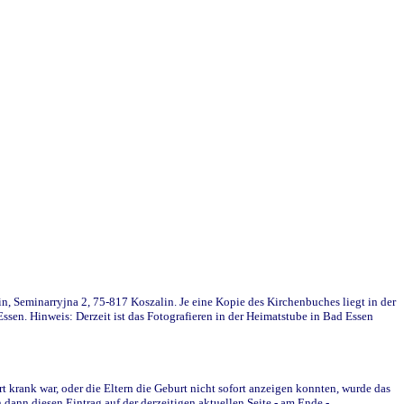
in, Seminarryjna 2, 75-817 Koszalin. Je eine Kopie des Kirchenbuches liegt in der
en. Hinweis: Derzeit ist das Fotografieren in der Heimatstube in Bad Essen
krank war, oder die Eltern die Geburt nicht sofort anzeigen konnten, wurde das
ann diesen Eintrag auf der derzeitigen aktuellen Seite - am Ende -