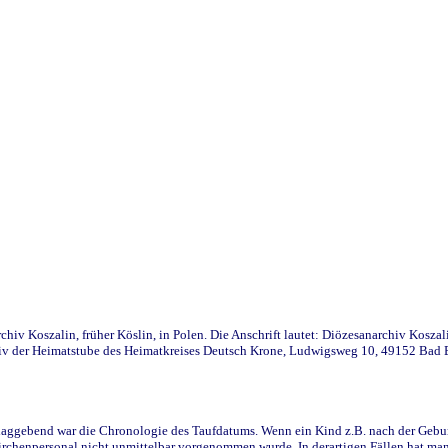
iv Koszalin, früher Köslin, in Polen. Die Anschrift lautet: Diözesanarchiv Koszal
v der Heimatstube des Heimatkreises Deutsch Krone, Ludwigsweg 10, 49152 Bad Ess
ggebend war die Chronologie des Taufdatums. Wenn ein Kind z.B. nach der Geburt 
rchenpersonal nicht unmittelbar vorgenommen wurde. In derartigen Fällen hat man d