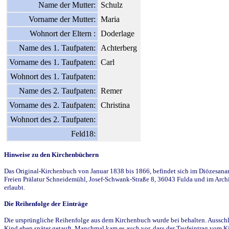
Name der Mutter:
Schulz
Vorname der Mutter:
Maria
Wohnort der Eltern :
Doderlage
Name des 1. Taufpaten:
Achterberg
Vorname des 1. Taufpaten:
Carl
Wohnort des 1. Taufpaten:
Name des 2. Taufpaten:
Remer
Vorname des 2. Taufpaten:
Christina
Wohnort des 2. Taufpaten:
Feld18:
Hinweise zu den Kirchenbüchern
Das Original-Kirchenbuch von Januar 1838 bis 1866, befindet sich im Diözesanarch
Freien Prälatur Schneidemühl, Josef-Schwank-Straße 8, 36043 Fulda und im Archi
erlaubt.
Die Reihenfolge der Einträge
Die ursprüngliche Reihenfolge aus dem Kirchenbuch wurde bei behalten. Ausschla
Kind eben später getauft. Manchmal kam es auch vor, dass der Taufeintrag vom Ki