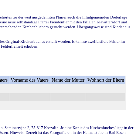
ehörten zu der weit ausgedehnten Pfarrei auch die Filialgemeinden Doderlage
ine neue selbständige Pfarrei Freudenfier mit den Filialen Klawittersdorf und
 entsprechenden Kirchenbüchern gesucht werden. Übergangsweise sind Kinder aus
des Original-Kirchenbuches erstellt worden. Erkannte zweifelsfreie Fehler im
Fehlerfreiheit erhoben.
ters
Vorname des Vaters
Name der Mutter
Wohnort der Eltern
in, Seminarryjna 2, 75-817 Koszalin. Je eine Kopie des Kirchenbuches liegt in der
en. Hinweis: Derzeit ist das Fotografieren in der Heimatstube in Bad Essen