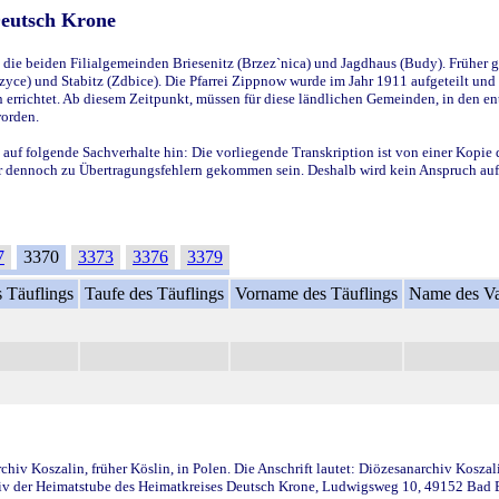
Deutsch Krone
ie beiden Filialgemeinden Briesenitz (Brzez`nica) und Jagdhaus (Budy). Früher g
yce) und Stabitz (Zdbice). Die Pfarrei Zippnow wurde im Jahr 1911 aufgeteilt und e
en errichtet. Ab diesem Zeitpunkt, müssen für diese ländlichen Gemeinden, in den
worden.
 auf folgende Sachverhalte hin: Die vorliegende Transkription ist von einer Kopie 
aber dennoch zu Übertragungsfehlern gekommen sein. Deshalb wird kein Anspruch auf 
7
3370
3373
3376
3379
 Täuflings
Taufe des Täuflings
Vorname des Täuflings
Name des Va
iv Koszalin, früher Köslin, in Polen. Die Anschrift lautet: Diözesanarchiv Koszal
v der Heimatstube des Heimatkreises Deutsch Krone, Ludwigsweg 10, 49152 Bad Ess