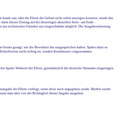
krank war, oder die Eltern die Geburt nicht sofort anzeigen konnten, wurde das
ann diesen Eintrag auf der derzeitigen aktuellen Seite - am Ende -
st aus technischen Gründen nur eingeschränkt möglich. Die Ausgabesortierung
r besser gesagt, wie die Bewohner ihn ausgesprochen haben. Später dann so
e Schreibweise nicht richtig ist, wurden Korrekturen vorgenommen.
r Spalte Wohnort der Eltern, grundsätzlich der deutsche Ortsname eingetragen.
rtsangabe der Eltern vorliegt, wenn diese auch angegeben wurde. Hierbei wurde
d kann man aber von der Richtigkeit dieser Angabe ausgehen.