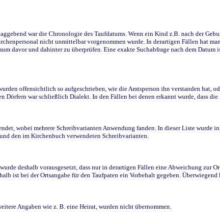
ggebend war die Chronologie des Taufdatums. Wenn ein Kind z.B. nach der Geburt 
rchenpersonal nicht unmittelbar vorgenommen wurde. In derartigen Fällen hat man d
raum davor und dahinter zu überprüfen. Eine exakte Suchabfrage nach dem Datum i
den offensichtlich so aufgeschrieben, wie die Amtsperson ihn verstanden hat, ode
n Dörfern war schließlich Dialekt. In den Fällen bei denen erkannt wurde, dass di
t, wobei mehrere Schreibvarianten Anwendung fanden. In dieser Liste wurde in de
n und den im Kirchenbuch verwendeten Schreibvarianten.
wurde deshalb vorausgesetzt, dass nur in derartigen Fällen eine Abweichung zur O
eshalb ist bei der Ortsangabe für den Taufpaten ein Vorbehalt gegeben. Überwiegen
weitere Angaben wie z. B. eine Heirat, wurden nicht übernommen.