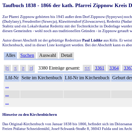
Taufbuch 1838 - 1866 der kath. Pfarrei Zippnow Kreis 
Zur Pfarrei Zippnow gehörten bis 1945 außer dem Dorf Zippnow (Sypnywo) noch d
(Dudylany), Freudenfier (Szwecja), Klawittersdorf (Glowaczewo), Rederitz (Nadarz
Stabitz und ein Lokalvikariat Rederitz mit der Tochterkirche in Doderlage wurd
diesen Gemeinden - wohl noch aus traditionellen Gründen - in Zippnow getauft 
Autor dieser Abschrift ist der gebürtige Rederitzer
Paul Lüdtke
aus Köln. Er weist
Kirchenbuch, sind in dieser Liste korrigiert worden. Bei der Abschrift kann es 
Alles
Suchen
Auswahl
Detail
|<
<
>
>|
3380 Einträge gesamt:
<<
3361
3364
336
Lfd-Nr
Seite im Kirchenbuch
Lfd-Nr im Kirchenbuch
Geburt des
...
...
...
Hinweise zu den Kirchenbüchern
Das Original-Kirchenbuch von Januar 1838 bis 1866, befindet sich im Diözesanarch
Freien Prälatur Schneidemühl, Josef-Schwank-Straße 8, 36043 Fulda und im Archi