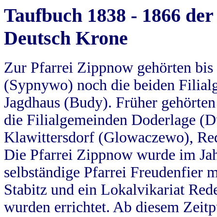
Taufbuch 1838 - 1866 der
Deutsch Krone
Zur Pfarrei Zippnow gehörten bi
(Sypnywo) noch die beiden Filial
Jagdhaus (Budy). Früher gehörten 
die Filialgemeinden Doderlage (D
Klawittersdorf (Glowaczewo), Red
Die Pfarrei Zippnow wurde im Jah
selbständige Pfarrei Freudenfier m
Stabitz und ein Lokalvikariat Red
wurden errichtet. Ab diesem Zeitp