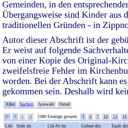
Gemeinden, in den entsprechende
Übergangsweise sind Kinder aus 
traditionellen Gründen - in Zippn
Autor dieser Abschrift ist der geb
Er weist auf folgende Sachverhalte
von einer Kopie des Original-Kirc
zweifelsfreie Fehler im Kirchenbuc
worden. Bei der Abschrift kann e
gekommen sein. Deshalb wird kein
Alles
Suchen
Auswahl
Detail
|<
<
>
>|
3380 Einträge gesamt:
1
4
7
10
13
16
Lfd-
Seite im
Lfd-Nr im
Geburt des
Taufe de