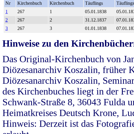
Nr
Kirchenbuch
Kirchenbuch
Täuflings
Täufling
1
267
1
05.01.1838
05.01.18
2
267
2
31.12.1837
07.01.18
3
267
3
01.01.1838
07.01.18
Hinweise zu den Kirchenbücher
Das Original-Kirchenbuch von Jan
Diözesanarchiv Koszalin, früher Kö
Diözesanarchiv Koszalin, Seminar
des Kirchenbuches liegt in der Fr
Schwank-Straße 8, 36043 Fulda u
Heimatkreises Deutsch Krone, Lu
Hinweis: Derzeit ist das Fotograf