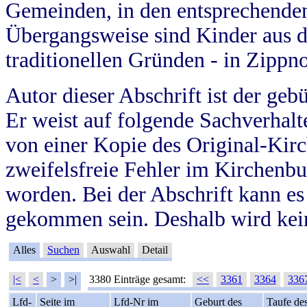
Gemeinden, in den entsprechende
Übergangsweise sind Kinder aus 
traditionellen Gründen - in Zippn
Autor dieser Abschrift ist der geb
Er weist auf folgende Sachverhalte
von einer Kopie des Original-Kirc
zweifelsfreie Fehler im Kirchenbuc
worden. Bei der Abschrift kann e
gekommen sein. Deshalb wird kein
Alles
Suchen
Auswahl
Detail
|<
<
>
>|
3380 Einträge gesamt:
<<
3361
3364
336
Lfd-
Seite im
Lfd-Nr im
Geburt des
Taufe de