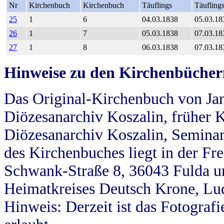
Nr
Kirchenbuch
Kirchenbuch
Täuflings
Täufling
25
1
6
04.03.1838
05.03.18
26
1
7
05.03.1838
07.03.18
27
1
8
06.03.1838
07.03.18
Hinweise zu den Kirchenbücher
Das Original-Kirchenbuch von Jan
Diözesanarchiv Koszalin, früher Kö
Diözesanarchiv Koszalin, Seminar
des Kirchenbuches liegt in der Fr
Schwank-Straße 8, 36043 Fulda u
Heimatkreises Deutsch Krone, Lu
Hinweis: Derzeit ist das Fotograf