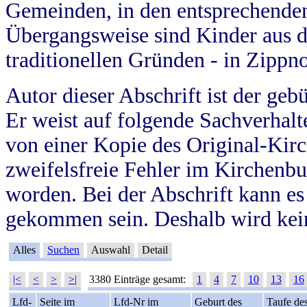
Gemeinden, in den entsprechende
Übergangsweise sind Kinder aus 
traditionellen Gründen - in Zippn
Autor dieser Abschrift ist der geb
Er weist auf folgende Sachverhalte
von einer Kopie des Original-Kirc
zweifelsfreie Fehler im Kirchenbuc
worden. Bei der Abschrift kann e
gekommen sein. Deshalb wird kein
Alles
Suchen
Auswahl
Detail
|<
<
>
>|
3380 Einträge gesamt:
1
4
7
10
13
16
Lfd-
Seite im
Lfd-Nr im
Geburt des
Taufe de