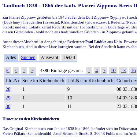
Taufbuch 1838 - 1866 der kath. Pfarrei Zippnow Kreis 
Zur Pfarrei Zippnow gehörten bis 1945 außer dem Dorf Zippnow (Sypnywo) noch d
(Dudylany), Freudenfier (Szwecja), Klawittersdorf (Glowaczewo), Rederitz (Nadarz
Stabitz und ein Lokalvikariat Rederitz mit der Tochterkirche in Doderlage wurd
diesen Gemeinden - wohl noch aus traditionellen Gründen - in Zippnow getauft 
Autor dieser Abschrift ist der gebürtige Rederitzer
Paul Lüdtke
aus Köln. Er weist
Kirchenbuch, sind in dieser Liste korrigiert worden. Bei der Abschrift kann es 
Alles
Suchen
Auswahl
Detail
|<
<
>
>|
3380 Einträge gesamt:
1
4
7
10
13
16
Lfd-Nr
Seite im Kirchenbuch
Lfd-Nr im Kirchenbuch
Geburt des
28
1
9
08.03.183
29
1
10
14.03.183
30
1
11
23.03.183
Hinweise zu den Kirchenbüchern
Das Original-Kirchenbuch von Januar 1838 bis 1866, befindet sich im Diözesanarch
Freien Prälatur Schneidemühl, Josef-Schwank-Straße 8, 36043 Fulda und im Archi