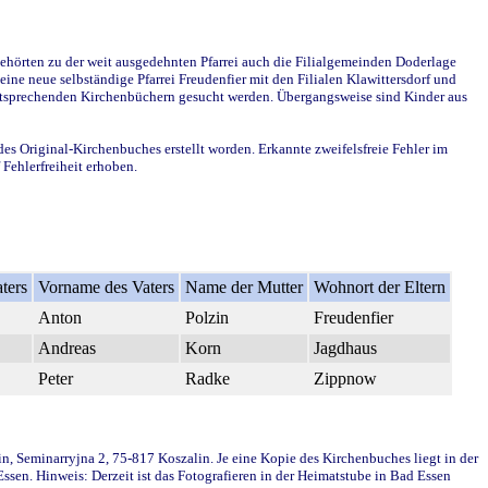
ehörten zu der weit ausgedehnten Pfarrei auch die Filialgemeinden Doderlage
ine neue selbständige Pfarrei Freudenfier mit den Filialen Klawittersdorf und
 entsprechenden Kirchenbüchern gesucht werden. Übergangsweise sind Kinder aus
des Original-Kirchenbuches erstellt worden. Erkannte zweifelsfreie Fehler im
Fehlerfreiheit erhoben.
ters
Vorname des Vaters
Name der Mutter
Wohnort der Eltern
Anton
Polzin
Freudenfier
Andreas
Korn
Jagdhaus
Peter
Radke
Zippnow
in, Seminarryjna 2, 75-817 Koszalin. Je eine Kopie des Kirchenbuches liegt in der
en. Hinweis: Derzeit ist das Fotografieren in der Heimatstube in Bad Essen