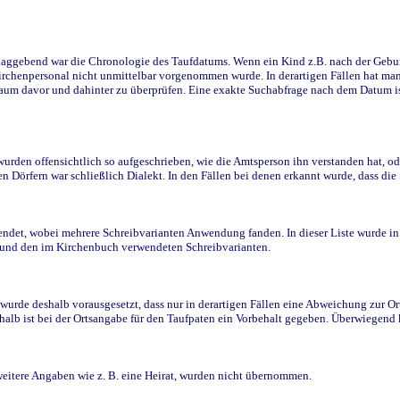
ggebend war die Chronologie des Taufdatums. Wenn ein Kind z.B. nach der Geburt 
rchenpersonal nicht unmittelbar vorgenommen wurde. In derartigen Fällen hat man d
raum davor und dahinter zu überprüfen. Eine exakte Suchabfrage nach dem Datum i
den offensichtlich so aufgeschrieben, wie die Amtsperson ihn verstanden hat, ode
n Dörfern war schließlich Dialekt. In den Fällen bei denen erkannt wurde, dass di
t, wobei mehrere Schreibvarianten Anwendung fanden. In dieser Liste wurde in de
n und den im Kirchenbuch verwendeten Schreibvarianten.
wurde deshalb vorausgesetzt, dass nur in derartigen Fällen eine Abweichung zur O
eshalb ist bei der Ortsangabe für den Taufpaten ein Vorbehalt gegeben. Überwiegen
weitere Angaben wie z. B. eine Heirat, wurden nicht übernommen.