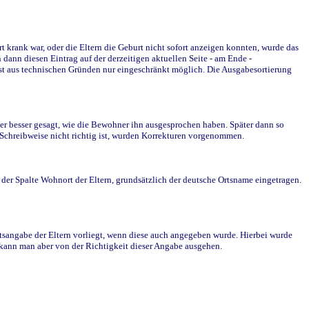
krank war, oder die Eltern die Geburt nicht sofort anzeigen konnten, wurde das
ann diesen Eintrag auf der derzeitigen aktuellen Seite - am Ende -
st aus technischen Gründen nur eingeschränkt möglich. Die Ausgabesortierung
r besser gesagt, wie die Bewohner ihn ausgesprochen haben. Später dann so
e Schreibweise nicht richtig ist, wurden Korrekturen vorgenommen.
r Spalte Wohnort der Eltern, grundsätzlich der deutsche Ortsname eingetragen.
rtsangabe der Eltern vorliegt, wenn diese auch angegeben wurde. Hierbei wurde
d kann man aber von der Richtigkeit dieser Angabe ausgehen.