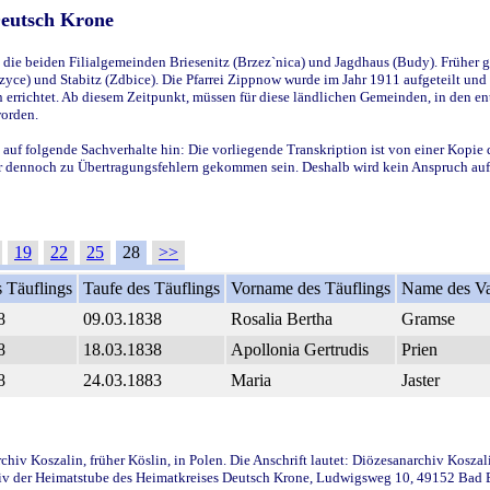
Deutsch Krone
ie beiden Filialgemeinden Briesenitz (Brzez`nica) und Jagdhaus (Budy). Früher g
yce) und Stabitz (Zdbice). Die Pfarrei Zippnow wurde im Jahr 1911 aufgeteilt und e
en errichtet. Ab diesem Zeitpunkt, müssen für diese ländlichen Gemeinden, in den
worden.
 auf folgende Sachverhalte hin: Die vorliegende Transkription ist von einer Kopie 
aber dennoch zu Übertragungsfehlern gekommen sein. Deshalb wird kein Anspruch auf 
19
22
25
28
>>
 Täuflings
Taufe des Täuflings
Vorname des Täuflings
Name des Va
8
09.03.1838
Rosalia Bertha
Gramse
8
18.03.1838
Apollonia Gertrudis
Prien
8
24.03.1883
Maria
Jaster
iv Koszalin, früher Köslin, in Polen. Die Anschrift lautet: Diözesanarchiv Koszal
v der Heimatstube des Heimatkreises Deutsch Krone, Ludwigsweg 10, 49152 Bad Ess