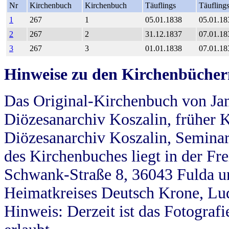
Nr
Kirchenbuch
Kirchenbuch
Täuflings
Täufling
1
267
1
05.01.1838
05.01.18
2
267
2
31.12.1837
07.01.18
3
267
3
01.01.1838
07.01.18
Hinweise zu den Kirchenbücher
Das Original-Kirchenbuch von Jan
Diözesanarchiv Koszalin, früher Kö
Diözesanarchiv Koszalin, Seminar
des Kirchenbuches liegt in der Fr
Schwank-Straße 8, 36043 Fulda u
Heimatkreises Deutsch Krone, Lu
Hinweis: Derzeit ist das Fotograf