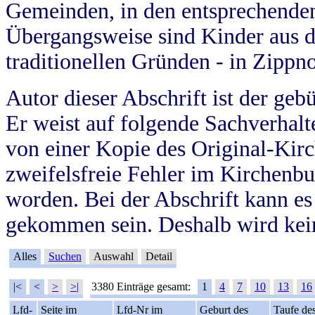
Gemeinden, in den entsprechende
Übergangsweise sind Kinder aus 
traditionellen Gründen - in Zippn
Autor dieser Abschrift ist der geb
Er weist auf folgende Sachverhalte
von einer Kopie des Original-Kirc
zweifelsfreie Fehler im Kirchenbuc
worden. Bei der Abschrift kann e
gekommen sein. Deshalb wird kein
Alles
Suchen
Auswahl
Detail
|<
<
>
>|
3380 Einträge gesamt:
1
4
7
10
13
16
Lfd-
Seite im
Lfd-Nr im
Geburt des
Taufe de