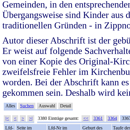
Gemeinden, in den entsprechende
Übergangsweise sind Kinder aus 
traditionellen Gründen - in Zippn
Autor dieser Abschrift ist der geb
Er weist auf folgende Sachverhalte
von einer Kopie des Original-Kirc
zweifelsfreie Fehler im Kirchenbuc
worden. Bei der Abschrift kann e
gekommen sein. Deshalb wird kein
Alles
Suchen
Auswahl
Detail
|<
<
>
>|
3380 Einträge gesamt:
<<
3361
3364
336
Lfd-
Seite im
Lfd-Nr im
Geburt des
Taufe de