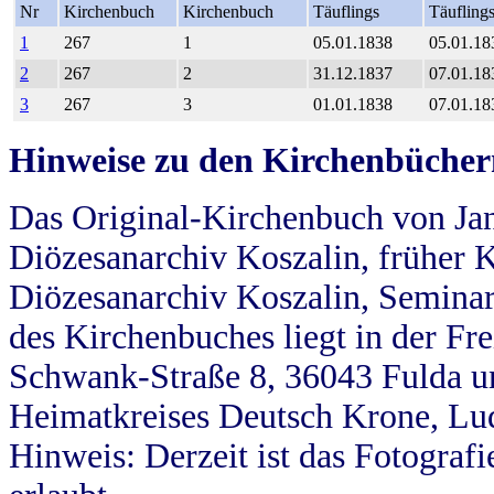
Nr
Kirchenbuch
Kirchenbuch
Täuflings
Täufling
1
267
1
05.01.1838
05.01.18
2
267
2
31.12.1837
07.01.18
3
267
3
01.01.1838
07.01.18
Hinweise zu den Kirchenbücher
Das Original-Kirchenbuch von Jan
Diözesanarchiv Koszalin, früher Kö
Diözesanarchiv Koszalin, Seminar
des Kirchenbuches liegt in der Fr
Schwank-Straße 8, 36043 Fulda u
Heimatkreises Deutsch Krone, Lu
Hinweis: Derzeit ist das Fotograf