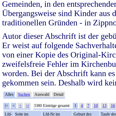
Gemeinden, in den entsprechende
Übergangsweise sind Kinder aus 
traditionellen Gründen - in Zippn
Autor dieser Abschrift ist der geb
Er weist auf folgende Sachverhalte
von einer Kopie des Original-Kirc
zweifelsfreie Fehler im Kirchenbuc
worden. Bei der Abschrift kann e
gekommen sein. Deshalb wird kein
Alles
Suchen
Auswahl
Detail
|<
<
>
>|
3380 Einträge gesamt:
1
4
7
10
13
16
Lfd-
Seite im
Lfd-Nr im
Geburt des
Taufe de