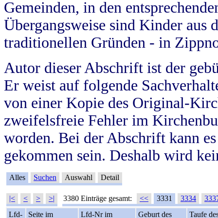
Gemeinden, in den entsprechende
Übergangsweise sind Kinder aus 
traditionellen Gründen - in Zippn
Autor dieser Abschrift ist der geb
Er weist auf folgende Sachverhalte
von einer Kopie des Original-Kirc
zweifelsfreie Fehler im Kirchenbuc
worden. Bei der Abschrift kann e
gekommen sein. Deshalb wird kein
Alles
Suchen
Auswahl
Detail
|<
<
>
>|
3380 Einträge gesamt:
<<
3331
3334
333
Lfd-
Seite im
Lfd-Nr im
Geburt des
Taufe de