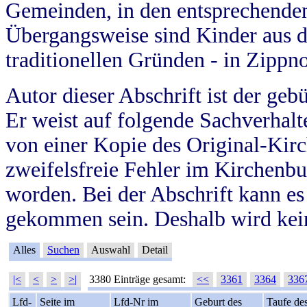
Gemeinden, in den entsprechende
Übergangsweise sind Kinder aus 
traditionellen Gründen - in Zippn
Autor dieser Abschrift ist der geb
Er weist auf folgende Sachverhalte
von einer Kopie des Original-Kirc
zweifelsfreie Fehler im Kirchenbuc
worden. Bei der Abschrift kann e
gekommen sein. Deshalb wird kein
Alles
Suchen
Auswahl
Detail
|<
<
>
>|
3380 Einträge gesamt:
<<
3361
3364
336
Lfd-
Seite im
Lfd-Nr im
Geburt des
Taufe de