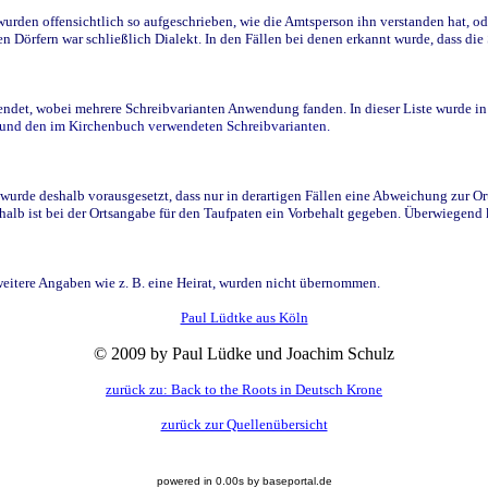
den offensichtlich so aufgeschrieben, wie die Amtsperson ihn verstanden hat, ode
n Dörfern war schließlich Dialekt. In den Fällen bei denen erkannt wurde, dass di
t, wobei mehrere Schreibvarianten Anwendung fanden. In dieser Liste wurde in de
n und den im Kirchenbuch verwendeten Schreibvarianten.
wurde deshalb vorausgesetzt, dass nur in derartigen Fällen eine Abweichung zur O
eshalb ist bei der Ortsangabe für den Taufpaten ein Vorbehalt gegeben. Überwiegen
weitere Angaben wie z. B. eine Heirat, wurden nicht übernommen.
Paul Lüdtke aus Köln
© 2009 by Paul Lüdke und Joachim Schulz
zurück zu: Back to the Roots in Deutsch Krone
zurück zur Quellenübersicht
powered in 0.00s by baseportal.de