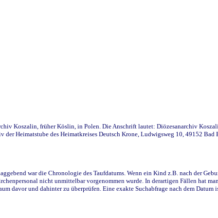
iv Koszalin, früher Köslin, in Polen. Die Anschrift lautet: Diözesanarchiv Koszal
v der Heimatstube des Heimatkreises Deutsch Krone, Ludwigsweg 10, 49152 Bad Ess
ggebend war die Chronologie des Taufdatums. Wenn ein Kind z.B. nach der Geburt 
rchenpersonal nicht unmittelbar vorgenommen wurde. In derartigen Fällen hat man d
raum davor und dahinter zu überprüfen. Eine exakte Suchabfrage nach dem Datum i