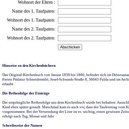
Wohnort der Eltern :
Name des 1. Taufpaten:
Wohnort des 1. Taufpaten:
Name des 2. Taufpaten:
Wohnort des 2. Taufpaten:
Hinweise zu den Kirchenbüchern
Das Original-Kirchenbuch von Januar 1838 bis 1866, befindet sich im Diözesanarch
Freien Prälatur Schneidemühl, Josef-Schwank-Straße 8, 36043 Fulda und im Archi
erlaubt.
Die Reihenfolge der Einträge
Die ursprüngliche Reihenfolge aus dem Kirchenbuch wurde bei behalten. Ausschla
Kind eben später getauft. Manchmal kam es auch vor, dass der Taufeintrag vom Ki
vorgenommen. Bei der Verwendung der Liste ist es wichtig, einen gewissen Zeit
erfolgt nach Tag, Monat und Jahr.
Schreibweise der Namen