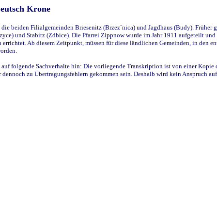
Deutsch Krone
ie beiden Filialgemeinden Briesenitz (Brzez`nica) und Jagdhaus (Budy). Früher g
yce) und Stabitz (Zdbice). Die Pfarrei Zippnow wurde im Jahr 1911 aufgeteilt und e
en errichtet. Ab diesem Zeitpunkt, müssen für diese ländlichen Gemeinden, in den
worden.
 auf folgende Sachverhalte hin: Die vorliegende Transkription ist von einer Kopie 
aber dennoch zu Übertragungsfehlern gekommen sein. Deshalb wird kein Anspruch auf 