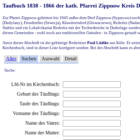
Taufbuch 1838 - 1866 der kath. Pfarrei Zippnow Kreis 
Zur Pfarrei Zippnow gehörten bis 1945 außer dem Dorf Zippnow (Sypnywo) noch d
(Dudylany), Freudenfier (Szwecja), Klawittersdorf (Glowaczewo), Rederitz (Nadarz
Stabitz und ein Lokalvikariat Rederitz mit der Tochterkirche in Doderlage wurd
diesen Gemeinden - wohl noch aus traditionellen Gründen - in Zippnow getauft 
Autor dieser Abschrift ist der gebürtige Rederitzer
Paul Lüdtke
aus Köln. Er weist
Kirchenbuch, sind in dieser Liste korrigiert worden. Bei der Abschrift kann es 
Alles
Suchen
Auswahl
Detail
Suche:
Lfd-Nr im Kirchenbuch:
Geburt des Täuflings:
Taufe des Täuflings:
Vorname des Täuflings:
Name des Vaters:
Name der Mutter: