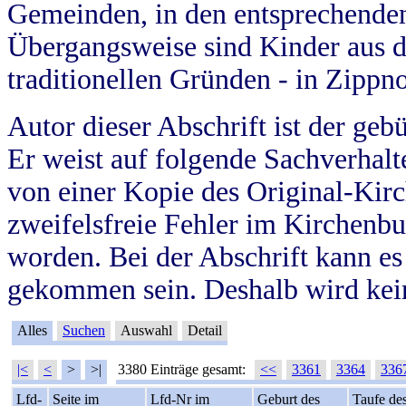
Gemeinden, in den entsprechende
Übergangsweise sind Kinder aus 
traditionellen Gründen - in Zippn
Autor dieser Abschrift ist der geb
Er weist auf folgende Sachverhalte
von einer Kopie des Original-Kirc
zweifelsfreie Fehler im Kirchenbuc
worden. Bei der Abschrift kann e
gekommen sein. Deshalb wird kein
Alles
Suchen
Auswahl
Detail
|<
<
>
>|
3380 Einträge gesamt:
<<
3361
3364
336
Lfd-
Seite im
Lfd-Nr im
Geburt des
Taufe de