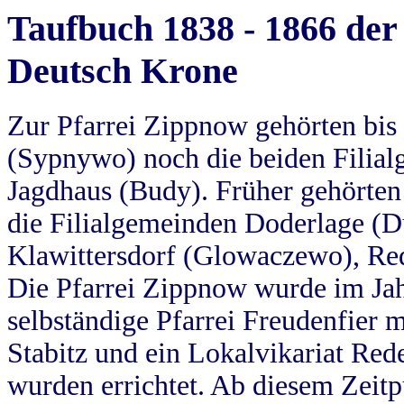
Taufbuch 1838 - 1866 der
Deutsch Krone
Zur Pfarrei Zippnow gehörten bi
(Sypnywo) noch die beiden Filial
Jagdhaus (Budy). Früher gehörten 
die Filialgemeinden Doderlage (D
Klawittersdorf (Glowaczewo), Red
Die Pfarrei Zippnow wurde im Jah
selbständige Pfarrei Freudenfier m
Stabitz und ein Lokalvikariat Red
wurden errichtet. Ab diesem Zeitp