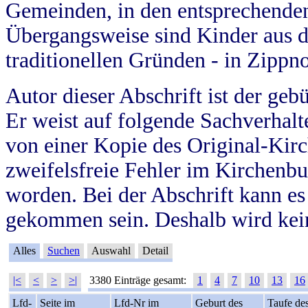
Gemeinden, in den entsprechende
Übergangsweise sind Kinder aus 
traditionellen Gründen - in Zippn
Autor dieser Abschrift ist der geb
Er weist auf folgende Sachverhalte
von einer Kopie des Original-Kirc
zweifelsfreie Fehler im Kirchenbuc
worden. Bei der Abschrift kann e
gekommen sein. Deshalb wird kein
Alles
Suchen
Auswahl
Detail
|<
<
>
>|
3380 Einträge gesamt:
1
4
7
10
13
16
Lfd-
Seite im
Lfd-Nr im
Geburt des
Taufe de