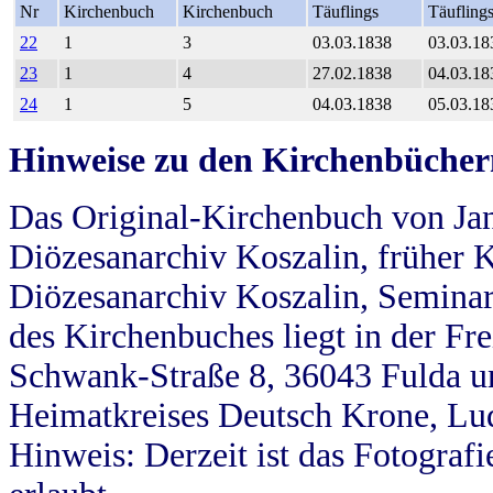
Nr
Kirchenbuch
Kirchenbuch
Täuflings
Täufling
22
1
3
03.03.1838
03.03.18
23
1
4
27.02.1838
04.03.18
24
1
5
04.03.1838
05.03.18
Hinweise zu den Kirchenbücher
Das Original-Kirchenbuch von Jan
Diözesanarchiv Koszalin, früher Kö
Diözesanarchiv Koszalin, Seminar
des Kirchenbuches liegt in der Fr
Schwank-Straße 8, 36043 Fulda u
Heimatkreises Deutsch Krone, Lu
Hinweis: Derzeit ist das Fotograf