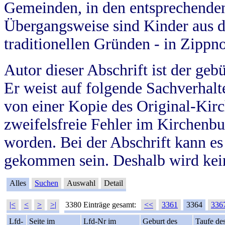
Gemeinden, in den entsprechende
Übergangsweise sind Kinder aus 
traditionellen Gründen - in Zippn
Autor dieser Abschrift ist der geb
Er weist auf folgende Sachverhalte
von einer Kopie des Original-Kirc
zweifelsfreie Fehler im Kirchenbuc
worden. Bei der Abschrift kann e
gekommen sein. Deshalb wird kein
Alles
Suchen
Auswahl
Detail
|<
<
>
>|
3380 Einträge gesamt:
<<
3361
3364
336
Lfd-
Seite im
Lfd-Nr im
Geburt des
Taufe de